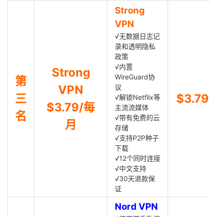
Strong
VPN
√无数据日志记
录和透明隐私
政策
√内置
Strong
WireGuard协
第
VPN
议
三
$3.79
√解锁Netflix等
$3.79/每
主流流媒体
名
√带有免费的云
月
存储
√支持P2P种子
下载
√12个同时连接
√中文支持
√30天退款保
证
Nord VPN