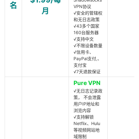
名
VPN协议
月
√安全的管辖权
和无日志政策
√43多个国家
160台服务器
√支持中文
√不限设备数量
√信用卡、
PayPal支付,、
支付宝
√7天退款保证
Pure VPN
√无日志记录政
策， 不会泄露
用户IP地址和
浏览内容
√支持解锁
Netflix、Hulu
等视频网站地
域限制