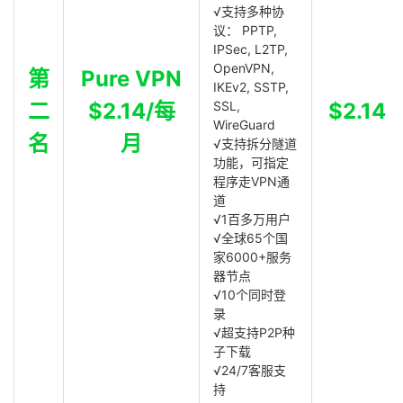
√支持多种协
议： PPTP,
IPSec, L2TP,
OpenVPN,
第
Pure VPN
IKEv2, SSTP,
二
$2.14/每
SSL,
$2.14
WireGuard
名
月
√支持拆分隧道
功能，可指定
程序走VPN通
道
√1百多万用户
√全球65个国
家6000+服务
器节点
√10个同时登
录
√超支持P2P种
子下载
√24/7客服支
持