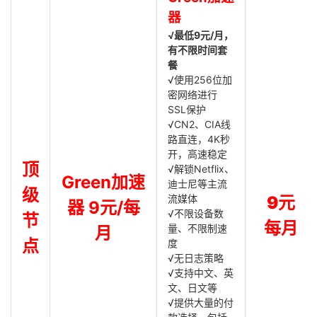
器
√最低9元/月，
有不限时间套
餐
√使用256位加
密网络进行
SSL保护
√CN2、CIA线
路直连，4K秒
开，高速稳定
顶
√解锁Netflix、
Green加速
迪士尼等主流
级
流媒体
9元
器 9元/每
√不限设备数
节
每月
量、不限制速
月
点
度
√无日志策略
√支持中文、英
文、日文等
√提供大量的付