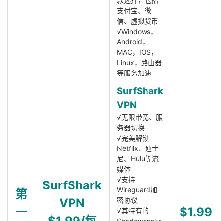
款选择，包括
支付宝、微
信、虚拟货币
√Windows，
Android，
MAC，IOS，
Linux，路由器
等服务加速
SurfShark
VPN
√无限带宽、服
务器切换
√完美解锁
Netflix、迪士
尼、Hulu等流
媒体
√支持
SurfShark
Wireguard加
第
VPN
密协议
一
$1.99
√其特有的
$1.99/每
Shadowsocks