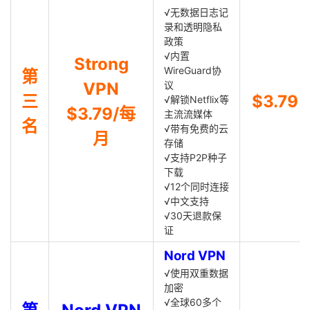
√无数据日志记
录和透明隐私
政策
√内置
Strong
WireGuard协
第
VPN
议
三
$3.79
√解锁Netflix等
$3.79/每
主流流媒体
名
√带有免费的云
月
存储
√支持P2P种子
下载
√12个同时连接
√中文支持
√30天退款保
证
Nord VPN
√使用双重数据
加密
√全球60多个