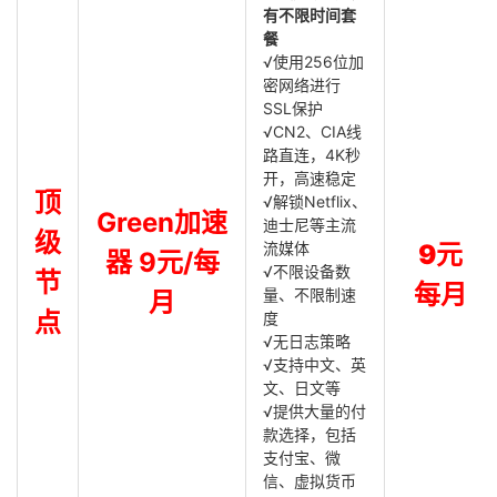
有不限时间套
餐
√使用256位加
密网络进行
SSL保护
√CN2、CIA线
路直连，4K秒
开，高速稳定
顶
√解锁Netflix、
Green加速
迪士尼等主流
级
流媒体
9元
器 9元/每
√不限设备数
节
每月
量、不限制速
月
点
度
√无日志策略
√支持中文、英
文、日文等
√提供大量的付
款选择，包括
支付宝、微
信、虚拟货币