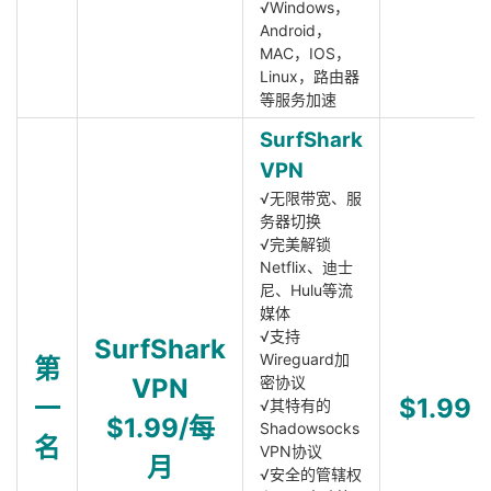
√Windows，
Android，
MAC，IOS，
Linux，路由器
等服务加速
SurfShark
VPN
√无限带宽、服
务器切换
√完美解锁
Netflix、迪士
尼、Hulu等流
媒体
√支持
SurfShark
Wireguard加
第
VPN
密协议
一
$1.99
√其特有的
$1.99/每
Shadowsocks
名
VPN协议
月
√安全的管辖权