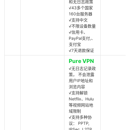
和无日志政策
√43多个国家
160台服务器
√支持中文
√不限设备数量
√信用卡、
PayPal支付,、
支付宝
√7天退款保证
Pure VPN
√无日志记录政
策， 不会泄露
用户IP地址和
浏览内容
√支持解锁
Netflix、Hulu
等视频网站地
域限制
√支持多种协
议： PPTP,
IPSec, L2TP,