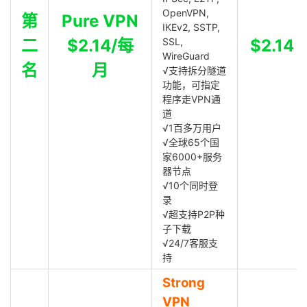
OpenVPN,
第
Pure VPN
IKEv2, SSTP,
二
$2.14/每
SSL,
$2.14
WireGuard
名
月
√支持拆分隧道
功能，可指定
程序走VPN通
道
√1百多万用户
√全球65个国
家6000+服务
器节点
√10个同时登
录
√超支持P2P种
子下载
√24/7客服支
持
Strong
VPN