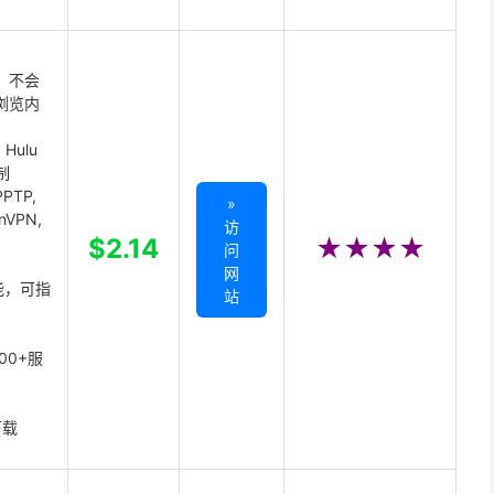
 不会
浏览内
Hulu
制
PTP,
»
enVPN,
访
,
$2.14
★★★★
问
网
能，可指
站
00+服
下载