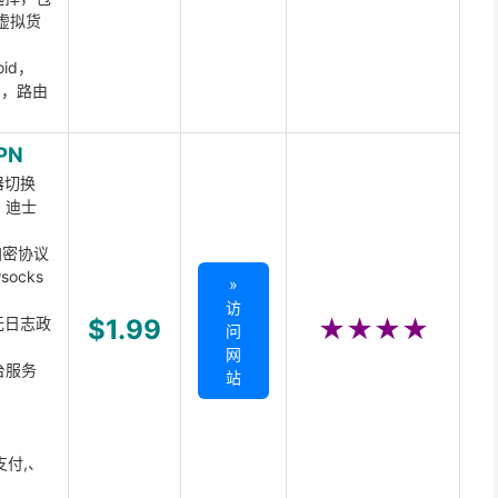
虚拟货
oid，
ux，路由
PN
器切换
x、迪士
d加密协议
ocks
»
访
无日志政
$1.99
★★★★
问
网
台服务
站
支付,、