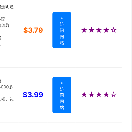
和透明隐
»
协议
访
主流流媒
$3.79
★★★★☆
问
网
储
站
载
密
»
000多
访
$3.99
★★★★☆
问
选择，包
网
站