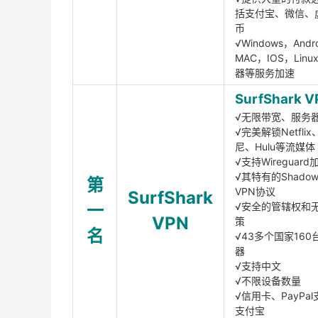
括支付宝、微信、
币
√Windows，Andr
MAC，IOS，Lin
器等服务加速
SurfShark V
√无限带宽、服务
√完美解锁Netfli
尼、Hulu等流媒体
√支持Wireguar
√其特有的Shadows
第
VPN协议
SurfShark
一
√安全的管辖权和
VPN
策
名
√43多个国家160
器
√支持中文
√不限设备数量
√信用卡、PayPal
支付宝