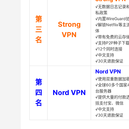
√无数据日志记录
私政策
第
√内置WireGuard
Strong
√解锁Netflix等
三
体
VPN
√带有免费的云存
名
√支持P2P种子下
√12个同时连接
√中文支持
√30天退款保证
Nord VPN
√使用双重数据加
第
√全球60多个国家4
四
Nord VPN
台服务器
√提供大量的付款
名
括支付宝、微信
√中文支持
√30天退款保证