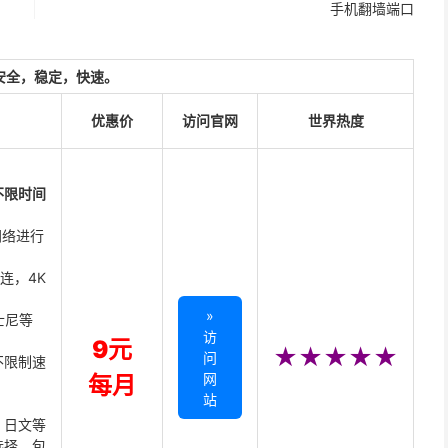
手机翻墙端口
安全，稳定，快速。
优惠价
访问官网
世界热度
不限时间
网络进行
直连，4K
»
迪士尼等
访
9元
★★★★★
问
不限制速
网
每月
站
、日文等
选择，包