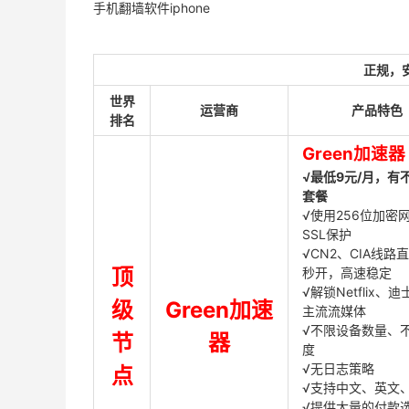
手机翻墙软件iphone
正规，
世界
运营商
产品特色
排名
Green加速器
√最低9元/月，有
套餐
√使用256位加密
SSL保护
√CN2、CIA线路
顶
秒开，高速稳定
√解锁Netflix、
级
Green加速
主流流媒体
√不限设备数量、
节
器
度
√无日志策略
点
√支持中文、英文
√提供大量的付款