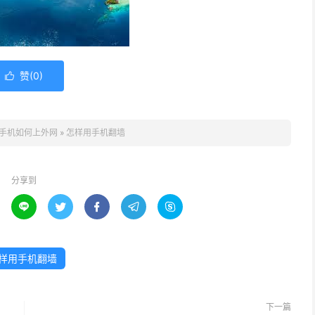
赞(
0
)

手机如何上外网
»
怎样用手机翻墙
分享到





样用手机翻墙
下一篇