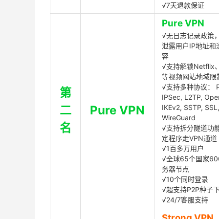
√7天退款保证
Pure VPN
√无日志记录政策，
泄露用户IP地址和
容
√支持解锁Netflix、
等视频网站地域限
√支持多种协议： P
第
IPSec, L2TP, Op
二
Pure VPN
IKEv2, SSTP, SSL
WireGuard
名
√支持拆分隧道功
定程序走VPN通道
√1百多万用户
√全球65个国家60
务器节点
√10个同时登录
√超支持P2P种子
√24/7客服支持
Strong VPN