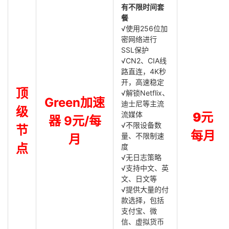
有不限时间套
餐
√使用256位加
密网络进行
SSL保护
√CN2、CIA线
路直连，4K秒
开，高速稳定
顶
√解锁Netflix、
Green加速
迪士尼等主流
级
流媒体
9元
器 9元/每
√不限设备数
节
每月
量、不限制速
月
点
度
√无日志策略
√支持中文、英
文、日文等
√提供大量的付
款选择，包括
支付宝、微
信、虚拟货币