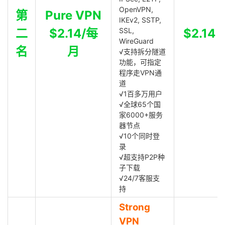
OpenVPN,
第
Pure VPN
IKEv2, SSTP,
二
$2.14/每
SSL,
$2.14
WireGuard
名
月
√支持拆分隧道
功能，可指定
程序走VPN通
道
√1百多万用户
√全球65个国
家6000+服务
器节点
√10个同时登
录
√超支持P2P种
子下载
√24/7客服支
持
Strong
VPN