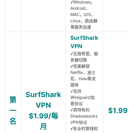
√Windows，
Android，
MAC，IOS，
Linux，路由器
等服务加速
SurfShark
VPN
√无限带宽、服
务器切换
√完美解锁
Netflix、迪士
尼、Hulu等流
媒体
√支持
SurfShark
Wireguard加
第
VPN
密协议
一
$1.99
√其特有的
$1.99/每
Shadowsocks
名
VPN协议
月
√安全的管辖权