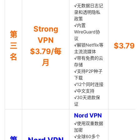
√无数据日志记
录和透明隐私
政策
√内置
Strong
WireGuard协
第
VPN
议
三
$3.79
√解锁Netflix等
$3.79/每
主流流媒体
名
√带有免费的云
月
存储
√支持P2P种子
下载
√12个同时连接
√中文支持
√30天退款保
证
Nord VPN
√使用双重数据
加密
√全球60多个