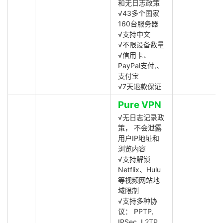
和无日志政策
√43多个国家
160台服务器
√支持中文
√不限设备数量
√信用卡、
PayPal支付,、
支付宝
√7天退款保证
Pure VPN
√无日志记录政
策， 不会泄露
用户IP地址和
浏览内容
√支持解锁
Netflix、Hulu
等视频网站地
域限制
√支持多种协
议： PPTP,
IPSec, L2TP,