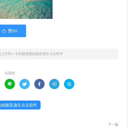
赞(
0
)

何上外网
»
手机翻墙路由器直通车点击软件
分享到





路由器直通车点击软件
下一篇