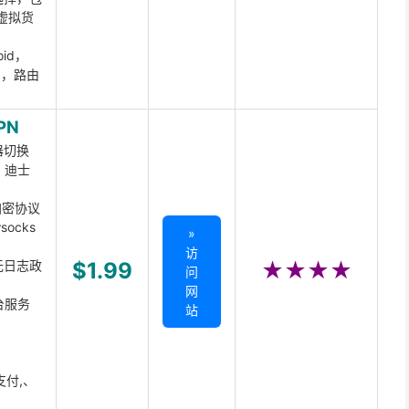
虚拟货
oid，
ux，路由
PN
器切换
x、迪士
d加密协议
ocks
»
访
无日志政
$1.99
★★★★
问
网
台服务
站
支付,、