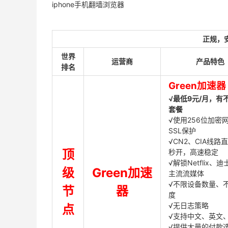
iphone手机翻墙浏览器
正规，
世界
运营商
产品特色
排名
Green加速器
√最低9元/月，有
套餐
√使用256位加密
SSL保护
√CN2、CIA线路
顶
秒开，高速稳定
√解锁Netflix、
级
Green加速
主流流媒体
√不限设备数量、
节
器
度
√无日志策略
点
√支持中文、英文
√提供大量的付款