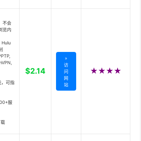
 不会
浏览内
Hulu
制
PTP,
»
enVPN,
访
,
$2.14
★★★★
问
网
能，可指
站
00+服
下载