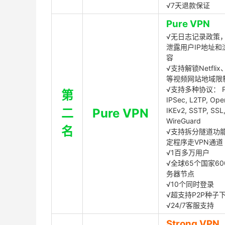
√7天退款保证
Pure VPN
√无日志记录政策，
泄露用户IP地址和
容
√支持解锁Netflix、
等视频网站地域限
√支持多种协议： P
第
IPSec, L2TP, Op
二
Pure VPN
IKEv2, SSTP, SSL
WireGuard
名
√支持拆分隧道功
定程序走VPN通道
√1百多万用户
√全球65个国家60
务器节点
√10个同时登录
√超支持P2P种子
√24/7客服支持
Strong VPN