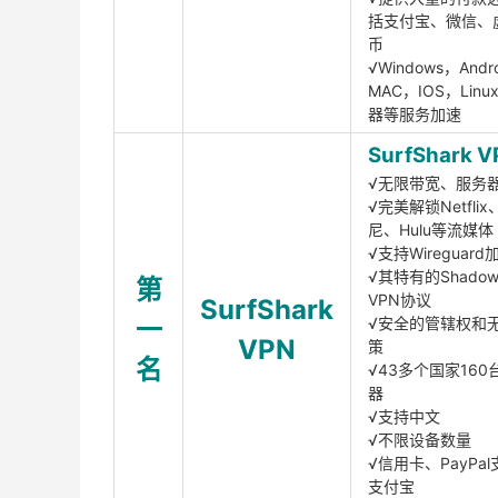
括支付宝、微信、
币
√Windows，Andr
MAC，IOS，Lin
器等服务加速
SurfShark V
√无限带宽、服务
√完美解锁Netfli
尼、Hulu等流媒体
√支持Wireguar
√其特有的Shadows
第
VPN协议
SurfShark
一
√安全的管辖权和
VPN
策
名
√43多个国家160
器
√支持中文
√不限设备数量
√信用卡、PayPal
支付宝