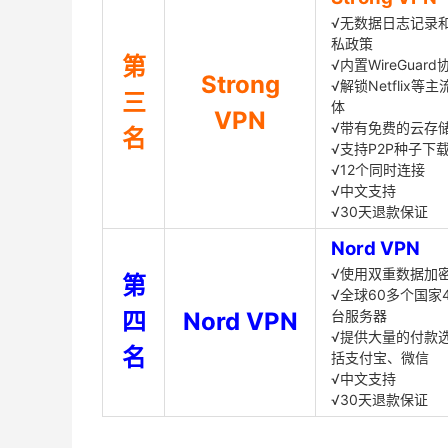
√无数据日志记录
私政策
第
√内置WireGuard
Strong
√解锁Netflix等
三
体
VPN
√带有免费的云存
名
√支持P2P种子下
√12个同时连接
√中文支持
√30天退款保证
Nord VPN
√使用双重数据加
第
√全球60多个国家4
四
Nord VPN
台服务器
√提供大量的付款
名
括支付宝、微信
√中文支持
√30天退款保证