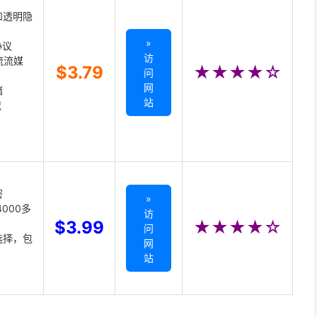
和透明隐
»
协议
访
主流流媒
$3.79
★★★★☆
问
网
储
站
载
密
»
000多
访
$3.99
★★★★☆
问
选择，包
网
站