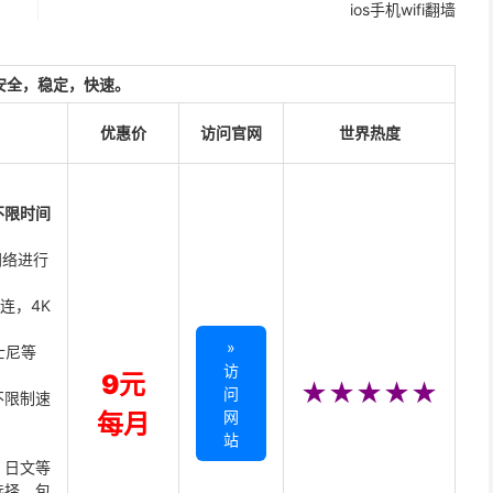
ios手机wifi翻墙
安全，稳定，快速。
优惠价
访问官网
世界热度
不限时间
网络进行
直连，4K
»
迪士尼等
访
9元
★★★★★
问
不限制速
网
每月
站
、日文等
选择，包