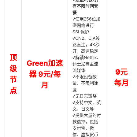
有不限时间套
餐
√使用256位加
密网络进行
SSL保护
√CN2、CIA线
路直连，4K秒
开，高速稳定
顶
√解锁Netflix、
Green加速
迪士尼等主流
级
流媒体
9元
器 9元/每
√不限设备数
节
每月
量、不限制速
月
点
度
√无日志策略
√支持中文、英
文、日文等
√提供大量的付
款选择，包括
支付宝、微
信、虚拟货币