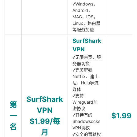
√Windows，
Android，
MAC，IOS，
Linux，路由器
等服务加速
SurfShark
VPN
√无限带宽、服
务器切换
√完美解锁
Netflix、迪士
尼、Hulu等流
媒体
√支持
SurfShark
Wireguard加
第
VPN
密协议
一
$1.99
√其特有的
$1.99/每
Shadowsocks
名
VPN协议
月
√安全的管辖权