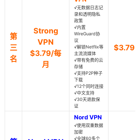
√无数据日志记
录和透明隐私
政策
√内置
Strong
WireGuard协
第
VPN
议
三
$3.79
√解锁Netflix等
$3.79/每
主流流媒体
名
√带有免费的云
月
存储
√支持P2P种子
下载
√12个同时连接
√中文支持
√30天退款保
证
Nord VPN
√使用双重数据
加密
√全球60多个