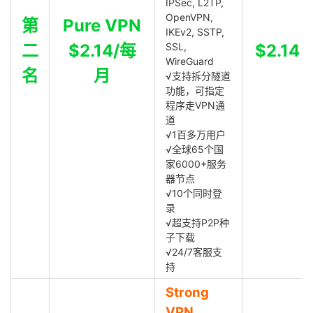
IPSec, L2TP,
OpenVPN,
第
Pure VPN
IKEv2, SSTP,
二
$2.14/每
SSL,
$2.14
WireGuard
名
月
√支持拆分隧道
功能，可指定
程序走VPN通
道
√1百多万用户
√全球65个国
家6000+服务
器节点
√10个同时登
录
√超支持P2P种
子下载
√24/7客服支
持
Strong
VPN