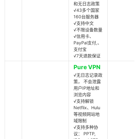
和无日志政策
√43多个国家
160台服务器
√支持中文
√不限设备数量
√信用卡、
PayPal支付,、
支付宝
√7天退款保证
Pure VPN
√无日志记录政
策， 不会泄露
用户IP地址和
浏览内容
√支持解锁
Netflix、Hulu
等视频网站地
域限制
√支持多种协
议： PPTP,