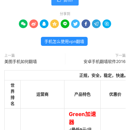

分享到









手机怎么使用vpn翻墙
上一篇
下一篇
美图手机如何翻墙
安卓手机翻墙软件2016
正规，安全，稳定，快速。
世
界
运营商
产品特色
优惠价
排
名
Green加速
器
√最低9元/月，