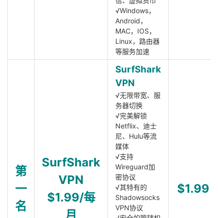
信、虚拟货币
√Windows，
Android，
MAC，IOS，
Linux，路由器
等服务加速
SurfShark
VPN
√无限带宽、服
务器切换
√完美解锁
Netflix、迪士
尼、Hulu等流
媒体
√支持
SurfShark
Wireguard加
第
VPN
密协议
一
$1.99
√其特有的
$1.99/每
Shadowsocks
名
VPN协议
月
√安全的管辖权