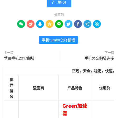
赞(
0
)

分享到









手机tumblr怎样翻墙
上一篇
下一篇
苹果手机2017翻墙
手机怎么翻墙连接
正规，安全，稳定，快速。
世
界
运营商
产品特色
优惠价
排
名
Green加速
器