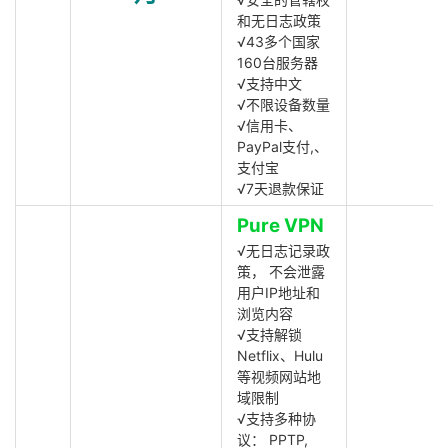
和无日志政策
√43多个国家
160台服务器
√支持中文
√不限设备数量
√信用卡、
PayPal支付,、
支付宝
√7天退款保证
Pure VPN
√无日志记录政
策， 不会泄露
用户IP地址和
浏览内容
√支持解锁
Netflix、Hulu
等视频网站地
域限制
√支持多种协
议： PPTP,