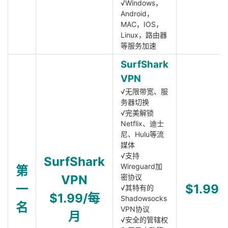
√Windows，
Android，
MAC，IOS，
Linux，路由器
等服务加速
SurfShark
VPN
√无限带宽、服
务器切换
√完美解锁
Netflix、迪士
尼、Hulu等流
媒体
√支持
SurfShark
Wireguard加
第
VPN
密协议
一
$1.99
√其特有的
$1.99/每
Shadowsocks
名
VPN协议
月
√安全的管辖权