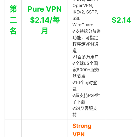
OpenVPN,
第
Pure VPN
IKEv2, SSTP,
二
$2.14/每
SSL,
$2.14
WireGuard
名
月
√支持拆分隧道
功能，可指定
程序走VPN通
道
√1百多万用户
√全球65个国
家6000+服务
器节点
√10个同时登
录
√超支持P2P种
子下载
√24/7客服支
持
Strong
VPN