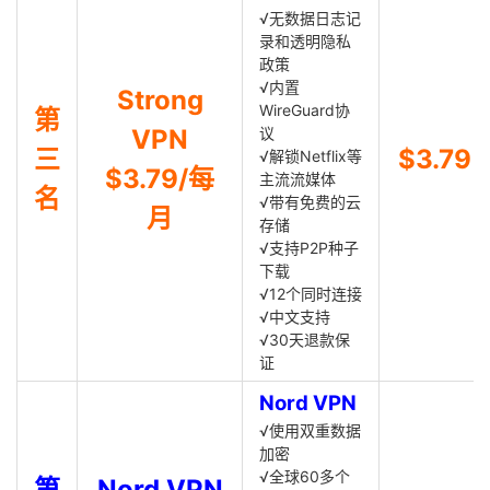
√无数据日志记
录和透明隐私
政策
√内置
Strong
WireGuard协
第
VPN
议
三
$3.79
√解锁Netflix等
$3.79/每
主流流媒体
名
√带有免费的云
月
存储
√支持P2P种子
下载
√12个同时连接
√中文支持
√30天退款保
证
Nord VPN
√使用双重数据
加密
√全球60多个
第
Nord VPN