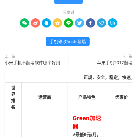
分享到









手机修改hosts翻墙
上一篇
下一篇
小米手机不翻墙软件哪个好用
苹果手机2017翻墙
正规，安全，稳定，快速。
世
界
运营商
产品特色
优惠价
排
名
Green加速
器
√最低9元/月，