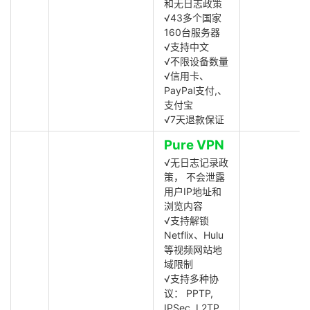
和无日志政策
√43多个国家
160台服务器
√支持中文
√不限设备数量
√信用卡、
PayPal支付,、
支付宝
√7天退款保证
Pure VPN
√无日志记录政
策， 不会泄露
用户IP地址和
浏览内容
√支持解锁
Netflix、Hulu
等视频网站地
域限制
√支持多种协
议： PPTP,
IPSec, L2TP,