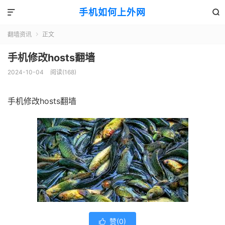
手机如何上外网


翻墙资讯
正文

手机修改hosts翻墙
2024-10-04
阅读(168)
手机修改hosts翻墙
赞(
0
)
