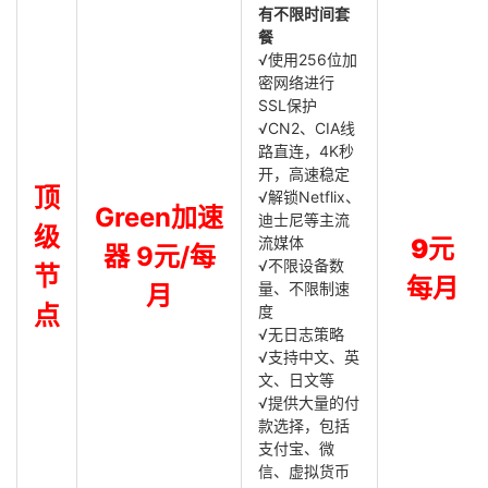
有不限时间套
餐
√使用256位加
密网络进行
SSL保护
√CN2、CIA线
路直连，4K秒
开，高速稳定
顶
√解锁Netflix、
Green加速
迪士尼等主流
级
流媒体
9元
器 9元/每
√不限设备数
节
每月
量、不限制速
月
点
度
√无日志策略
√支持中文、英
文、日文等
√提供大量的付
款选择，包括
支付宝、微
信、虚拟货币