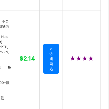
 不会
浏览内
Hulu
制
PTP,
»
enVPN,
访
,
$2.14
★★★★
问
网
能，可指
站
00+服
下载