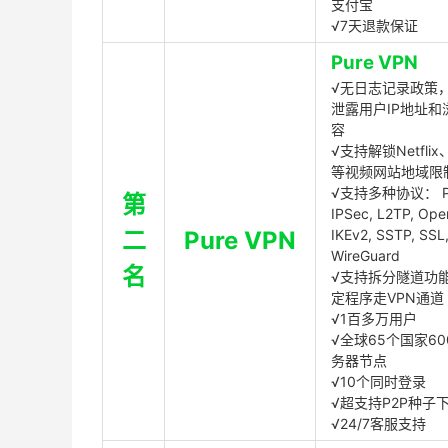
支付宝
√7天退款保证
Pure VPN
√无日志记录政策，
泄露用户IP地址和
容
√支持解锁Netflix、
等视频网站地域限
√支持多种协议： P
第
IPSec, L2TP, Op
二
Pure VPN
IKEv2, SSTP, SSL
WireGuard
名
√支持拆分隧道功
定程序走VPN通道
√1百多万用户
√全球65个国家60
务器节点
√10个同时登录
√超支持P2P种子
√24/7客服支持