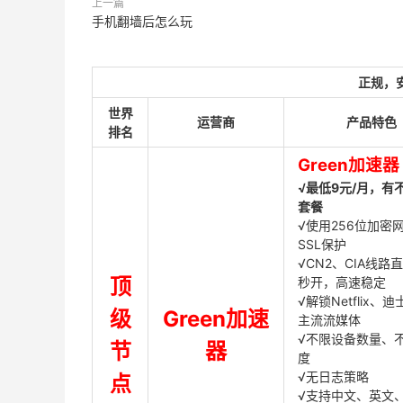
上一篇
手机翻墙后怎么玩
正规，
世界
运营商
产品特色
排名
Green加速器
√最低9元/月，有
套餐
√使用256位加密
SSL保护
√CN2、CIA线路
顶
秒开，高速稳定
√解锁Netflix、
级
Green加速
主流流媒体
√不限设备数量、
节
器
度
√无日志策略
点
√支持中文、英文