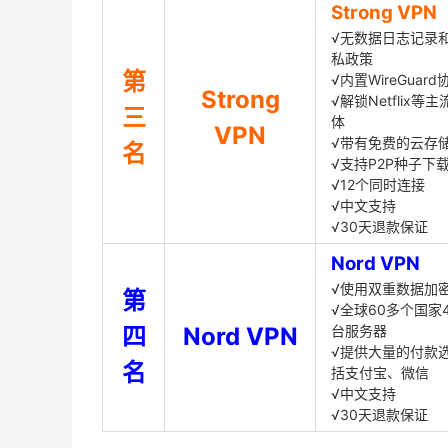
Strong VPN
√无数据日志记录
私政策
第
√内置WireGuard
Strong
√解锁Netflix等
三
体
VPN
√带有免费的云存
名
√支持P2P种子下
√12个同时连接
√中文支持
√30天退款保证
Nord VPN
√使用双重数据加
第
√全球60多个国家4
四
Nord VPN
台服务器
√提供大量的付款
名
括支付宝、微信
√中文支持
√30天退款保证