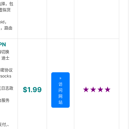
选择，包
虚拟货
oid，
ux，路由
PN
器切换
x、迪士
d加密协议
ocks
»
访
无日志政
$1.99
★★★★
问
网
台服务
站
支付,、