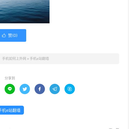
赞(
0
)

：
手机如何上外网
»
手机e站翻墙
分享到





手机e站翻墙