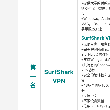
√提供大量的付款
括支付宝、微信、
币
√Windows，Andr
MAC，IOS，Lin
器等服务加速
SurfShark V
√无限带宽、服务
√完美解锁Netfli
尼、Hulu等流媒体
√支持Wireguar
√其特有的Shadows
第
VPN协议
SurfShark
一
√安全的管辖权和
VPN
策
名
√43多个国家160
器
√支持中文
√不限设备数量
√信用卡、PayPal