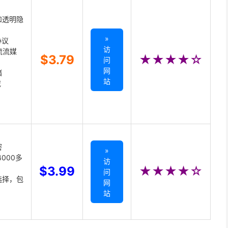
和透明隐
»
协议
访
主流流媒
$3.79
★★★★☆
问
网
储
站
载
密
»
000多
访
$3.99
★★★★☆
问
选择，包
网
站