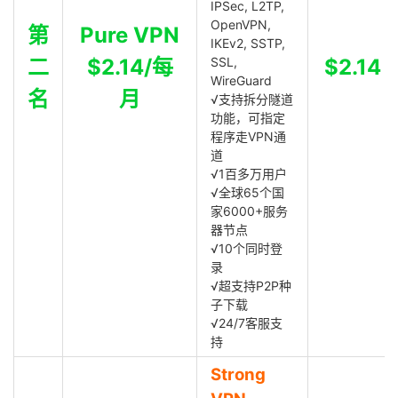
IPSec, L2TP,
OpenVPN,
第
Pure VPN
IKEv2, SSTP,
二
$2.14/每
SSL,
$2.14
WireGuard
名
月
√支持拆分隧道
功能，可指定
程序走VPN通
道
√1百多万用户
√全球65个国
家6000+服务
器节点
√10个同时登
录
√超支持P2P种
子下载
√24/7客服支
持
Strong