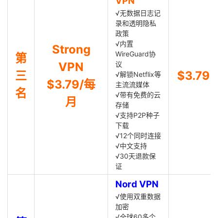
VPN
√无数据日志记
录和透明隐私
政策
√内置
Strong
WireGuard协
第
VPN
议
三
$3.79
√解锁Netflix等
$3.79/每
主流流媒体
名
√带有免费的云
月
存储
√支持P2P种子
下载
√12个同时连接
√中文支持
√30天退款保
证
Nord VPN
√使用双重数据
加密
√全球60多个