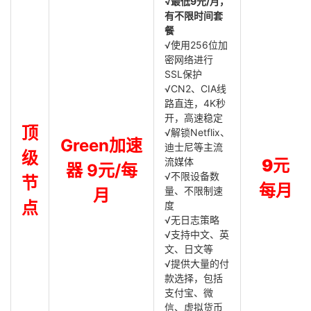
√最低9元/月，
有不限时间套
餐
√使用256位加
密网络进行
SSL保护
√CN2、CIA线
路直连，4K秒
开，高速稳定
顶
√解锁Netflix、
Green加速
迪士尼等主流
级
流媒体
9元
器 9元/每
√不限设备数
节
每月
量、不限制速
月
点
度
√无日志策略
√支持中文、英
文、日文等
√提供大量的付
款选择，包括
支付宝、微
信、虚拟货币