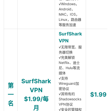
√Windows，
Android，
MAC，IOS，
Linux，路由器
等服务加速
SurfShark
VPN
√无限带宽、服
务器切换
√完美解锁
Netflix、迪士
尼、Hulu等流
媒体
√支持
SurfShark
Wireguard加
第
VPN
密协议
一
$1.99
√其特有的
$1.99/每
Shadowsocks
名
VPN协议
月
√安全的管辖权