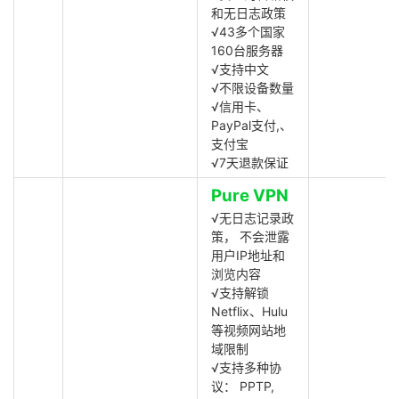
和无日志政策
√43多个国家
160台服务器
√支持中文
√不限设备数量
√信用卡、
PayPal支付,、
支付宝
√7天退款保证
Pure VPN
√无日志记录政
策， 不会泄露
用户IP地址和
浏览内容
√支持解锁
Netflix、Hulu
等视频网站地
域限制
√支持多种协
议： PPTP,