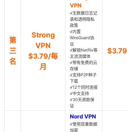
VPN
√无数据日志记
录和透明隐私
政策
√内置
Strong
WireGuard协
第
VPN
议
三
$3.79
√解锁Netflix等
$3.79/每
主流流媒体
名
√带有免费的云
月
存储
√支持P2P种子
下载
√12个同时连接
√中文支持
√30天退款保
证
Nord VPN
√使用双重数据
加密