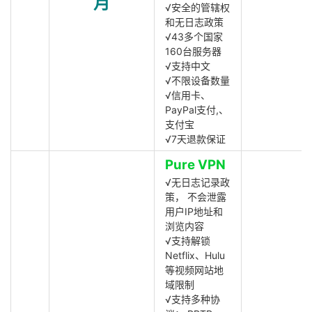
月
√安全的管辖权
和无日志政策
√43多个国家
160台服务器
√支持中文
√不限设备数量
√信用卡、
PayPal支付,、
支付宝
√7天退款保证
Pure VPN
√无日志记录政
策， 不会泄露
用户IP地址和
浏览内容
√支持解锁
Netflix、Hulu
等视频网站地
域限制
√支持多种协