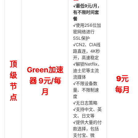
√最低9元/月，
有不限时间套
餐
√使用256位加
密网络进行
SSL保护
√CN2、CIA线
路直连，4K秒
开，高速稳定
顶
√解锁Netflix、
Green加速
迪士尼等主流
级
流媒体
9元
器 9元/每
√不限设备数
节
每月
量、不限制速
月
点
度
√无日志策略
√支持中文、英
文、日文等
√提供大量的付
款选择，包括
支付宝、微