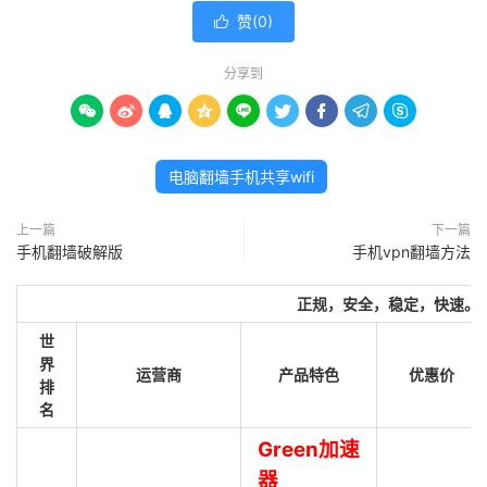
赞(
0
)

分享到









电脑翻墙手机共享wifi
上一篇
下一篇
手机翻墙破解版
手机vpn翻墙方法
正规，安全，稳定，快速。
世
界
运营商
产品特色
优惠价
排
名
Green加速
器