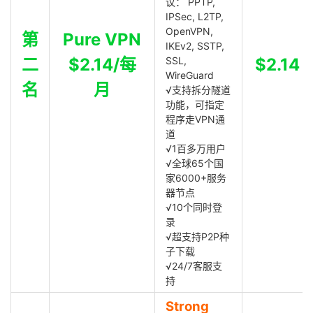
议： PPTP,
IPSec, L2TP,
OpenVPN,
第
Pure VPN
IKEv2, SSTP,
二
$2.14/每
SSL,
$2.14
WireGuard
名
月
√支持拆分隧道
功能，可指定
程序走VPN通
道
√1百多万用户
√全球65个国
家6000+服务
器节点
√10个同时登
录
√超支持P2P种
子下载
√24/7客服支
持
Strong