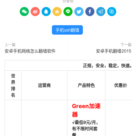
分享到









手机ssh翻墙
上一篇
下一篇
安卓手机网络怎么翻墙软件
安卓手机翻墙2015
正规，安全，稳定，快速。
世
界
运营商
产品特色
优惠价
排
名
Green加速
器
√最低9元/月，
有不限时间套
餐