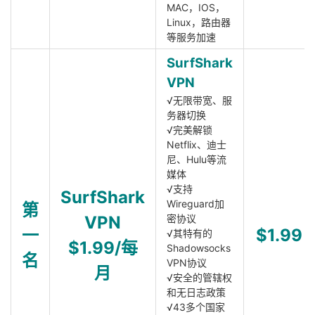
MAC，IOS，
Linux，路由器
等服务加速
SurfShark
VPN
√无限带宽、服
务器切换
√完美解锁
Netflix、迪士
尼、Hulu等流
媒体
√支持
SurfShark
Wireguard加
第
VPN
密协议
一
$1.99
√其特有的
$1.99/每
Shadowsocks
名
VPN协议
月
√安全的管辖权
和无日志政策
√43多个国家