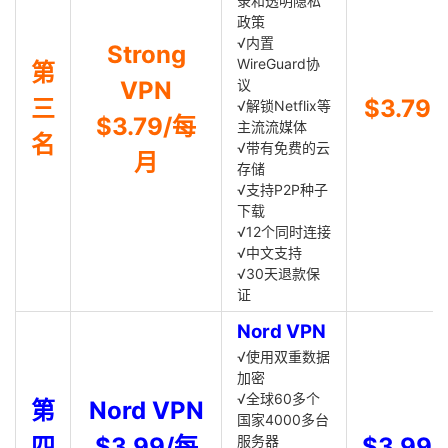
录和透明隐私
政策
√内置
Strong
WireGuard协
第
VPN
议
三
$3.79
√解锁Netflix等
$3.79/每
主流流媒体
名
√带有免费的云
月
存储
√支持P2P种子
下载
√12个同时连接
√中文支持
√30天退款保
证
Nord VPN
√使用双重数据
加密
√全球60多个
第
Nord VPN
国家4000多台
四
$3.99/每
服务器
$3.99