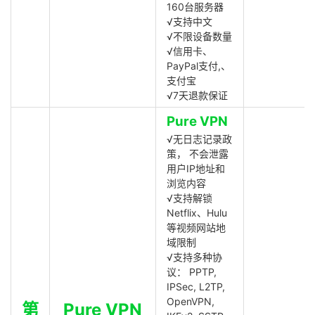
160台服务器
√支持中文
√不限设备数量
√信用卡、
PayPal支付,、
支付宝
√7天退款保证
Pure VPN
√无日志记录政
策， 不会泄露
用户IP地址和
浏览内容
√支持解锁
Netflix、Hulu
等视频网站地
域限制
√支持多种协
议： PPTP,
IPSec, L2TP,
OpenVPN,
第
Pure VPN