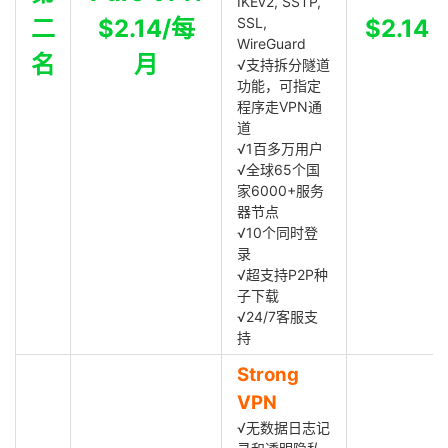
IKEv2, SSTP,
二
$2.14/每
SSL,
$2.14
WireGuard
名
月
√支持拆分隧道
功能，可指定
程序走VPN通
道
√1百多万用户
√全球65个国
家6000+服务
器节点
√10个同时登
录
√超支持P2P种
子下载
√24/7客服支
持
Strong
VPN
√无数据日志记