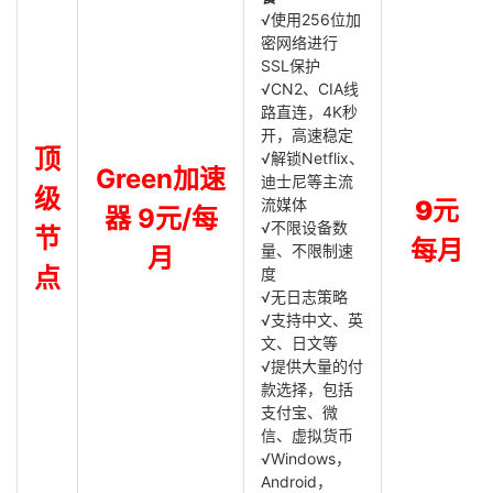
√使用256位加
密网络进行
SSL保护
√CN2、CIA线
路直连，4K秒
开，高速稳定
顶
√解锁Netflix、
Green加速
迪士尼等主流
级
流媒体
9元
器 9元/每
√不限设备数
节
每月
量、不限制速
月
点
度
√无日志策略
√支持中文、英
文、日文等
√提供大量的付
款选择，包括
支付宝、微
信、虚拟货币
√Windows，
Android，