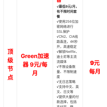
器
√最低9元/月，
有不限时间套
餐
√使用256位加
密网络进行
SSL保护
√CN2、CIA线
路直连，4K秒
开，高速稳定
顶
√解锁Netflix、
Green加速
迪士尼等主流
级
流媒体
9元
器 9元/每
√不限设备数
节
每月
量、不限制速
月
点
度
√无日志策略
√支持中文、英
文、日文等
√提供大量的付
款选择，包括
支付宝、微