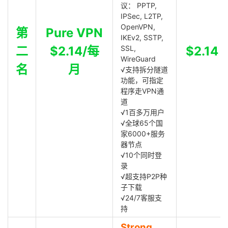
议： PPTP,
IPSec, L2TP,
OpenVPN,
第
Pure VPN
IKEv2, SSTP,
二
$2.14/每
SSL,
$2.14
WireGuard
名
月
√支持拆分隧道
功能，可指定
程序走VPN通
道
√1百多万用户
√全球65个国
家6000+服务
器节点
√10个同时登
录
√超支持P2P种
子下载
√24/7客服支
持
Strong