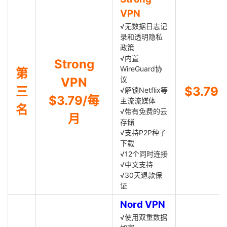
VPN
√无数据日志记
录和透明隐私
政策
√内置
Strong
WireGuard协
第
VPN
议
三
$3.79
√解锁Netflix等
$3.79/每
主流流媒体
名
√带有免费的云
月
存储
√支持P2P种子
下载
√12个同时连接
√中文支持
√30天退款保
证
Nord VPN
√使用双重数据