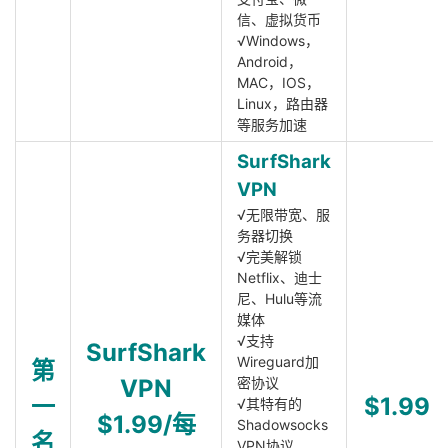
信、虚拟货币
√Windows，
Android，
MAC，IOS，
Linux，路由器
等服务加速
SurfShark
VPN
√无限带宽、服
务器切换
√完美解锁
Netflix、迪士
尼、Hulu等流
媒体
√支持
SurfShark
Wireguard加
第
VPN
密协议
一
$1.99
√其特有的
$1.99/每
Shadowsocks
名
VPN协议