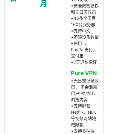
月
√安全的管辖权
和无日志政策
√43多个国家
160台服务器
√支持中文
√不限设备数量
√信用卡、
PayPal支付,、
支付宝
√7天退款保证
Pure VPN
√无日志记录政
策， 不会泄露
用户IP地址和
浏览内容
√支持解锁
Netflix、Hulu
等视频网站地
域限制
√支持多种协