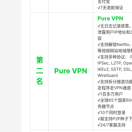
支付宝
√7天退款保证
Pure VPN
√无日志记录政策，
泄露用户IP地址和
容
√支持解锁Netflix、
等视频网站地域限
√支持多种协议： P
第
IPSec, L2TP, Op
二
Pure VPN
IKEv2, SSTP, SSL
WireGuard
名
√支持拆分隧道功
定程序走VPN通道
√1百多万用户
√全球65个国家60
务器节点
√10个同时登录
√超支持P2P种子
√24/7客服支持