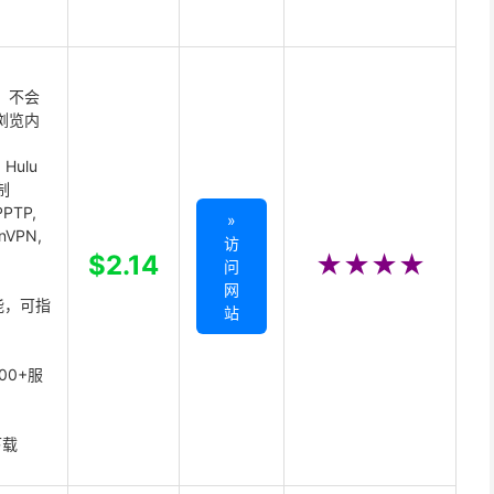
 不会
浏览内
Hulu
制
PTP,
»
enVPN,
访
,
$2.14
★★★★
问
网
能，可指
站
00+服
下载