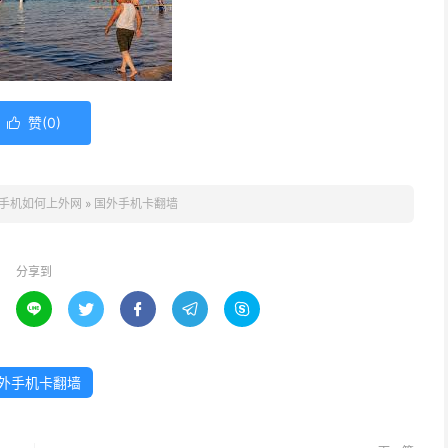
赞(
0
)

手机如何上外网
»
国外手机卡翻墙
分享到





外手机卡翻墙