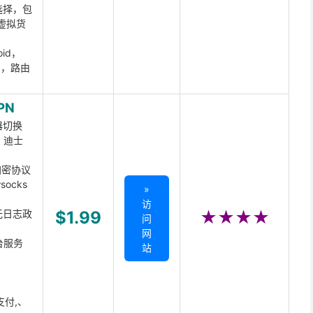
选择，包
虚拟货
oid，
ux，路由
PN
器切换
x、迪士
d加密协议
ocks
»
访
无日志政
$1.99
★★★★
问
网
台服务
站
支付,、