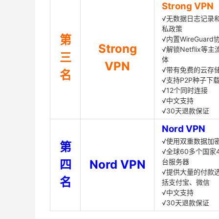
Strong VPN
√无数据日志记录
私政策
第
√内置WireGuard
Strong
√解锁Netflix等
三
体
VPN
√带有免费的云存
名
√支持P2P种子下
√12个同时连接
√中文支持
√30天退款保证
Nord VPN
√使用双重数据加
第
√全球60多个国家4
四
Nord VPN
台服务器
√提供大量的付款
名
括支付宝、微信
√中文支持
√30天退款保证