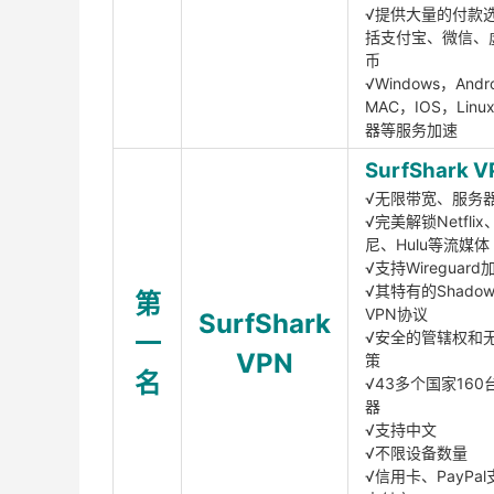
√提供大量的付款
括支付宝、微信、
币
√Windows，Andr
MAC，IOS，Lin
器等服务加速
SurfShark V
√无限带宽、服务
√完美解锁Netfli
尼、Hulu等流媒体
√支持Wireguar
√其特有的Shadows
第
VPN协议
SurfShark
一
√安全的管辖权和
VPN
策
名
√43多个国家160
器
√支持中文
√不限设备数量
√信用卡、PayPal