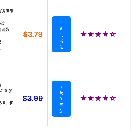
和透明隐
»
协议
访
主流流媒
$3.79
★★★★☆
问
网
储
站
载
密
»
000多
访
$3.99
★★★★☆
问
选择，包
网
站