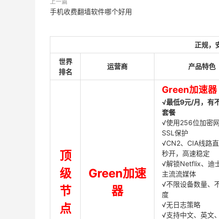
上一篇
手机收费翻墙软件哪个好用
正规，
世界
运营商
产品特色
排名
Green加速器
√最低9元/月，有
套餐
√使用256位加密
SSL保护
√CN2、CIA线路
顶
秒开，高速稳定
√解锁Netflix、
级
Green加速
主流流媒体
√不限设备数量、
节
器
度
√无日志策略
点
√支持中文、英文