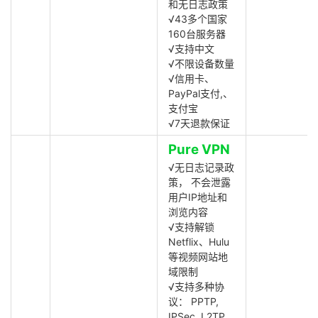
和无日志政策
√43多个国家
160台服务器
√支持中文
√不限设备数量
√信用卡、
PayPal支付,、
支付宝
√7天退款保证
Pure VPN
√无日志记录政
策， 不会泄露
用户IP地址和
浏览内容
√支持解锁
Netflix、Hulu
等视频网站地
域限制
√支持多种协
议： PPTP,
IPSec, L2TP,