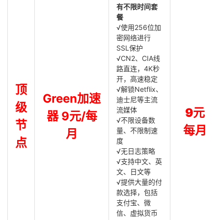
有不限时间套
餐
√使用256位加
密网络进行
SSL保护
√CN2、CIA线
路直连，4K秒
开，高速稳定
顶
√解锁Netflix、
Green加速
迪士尼等主流
级
流媒体
9元
器 9元/每
√不限设备数
节
每月
量、不限制速
月
点
度
√无日志策略
√支持中文、英
文、日文等
√提供大量的付
款选择，包括
支付宝、微
信、虚拟货币