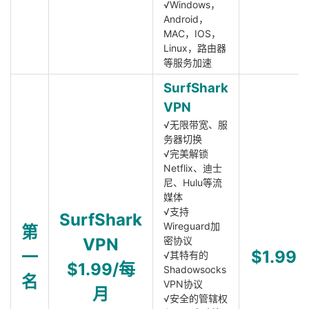
√Windows，
Android，
MAC，IOS，
Linux，路由器
等服务加速
SurfShark
VPN
√无限带宽、服
务器切换
√完美解锁
Netflix、迪士
尼、Hulu等流
媒体
√支持
SurfShark
Wireguard加
第
VPN
密协议
一
$1.99
√其特有的
$1.99/每
Shadowsocks
名
VPN协议
月
√安全的管辖权