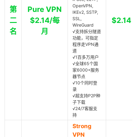
OpenVPN,
第
Pure VPN
IKEv2, SSTP,
二
$2.14/每
SSL,
$2.14
WireGuard
名
月
√支持拆分隧道
功能，可指定
程序走VPN通
道
√1百多万用户
√全球65个国
家6000+服务
器节点
√10个同时登
录
√超支持P2P种
子下载
√24/7客服支
持
Strong
VPN