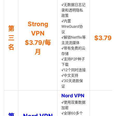
√无数据日志记
录和透明隐私
政策
√内置
Strong
WireGuard协
第
VPN
议
三
$3.79
√解锁Netflix等
$3.79/每
主流流媒体
名
√带有免费的云
月
存储
√支持P2P种子
下载
√12个同时连接
√中文支持
√30天退款保
证
Nord VPN
√使用双重数据
加密
√全球60多个