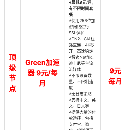
√最低9元/月，
有不限时间套
餐
√使用256位加
密网络进行
SSL保护
√CN2、CIA线
路直连，4K秒
开，高速稳定
顶
√解锁Netflix、
Green加速
迪士尼等主流
级
流媒体
9元
器 9元/每
√不限设备数
节
每月
量、不限制速
月
点
度
√无日志策略
√支持中文、英
文、日文等
√提供大量的付
款选择，包括
支付宝、微