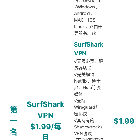
信、虚拟货币
√Windows，
Android，
MAC，IOS，
Linux，路由器
等服务加速
SurfShark
VPN
√无限带宽、服
务器切换
√完美解锁
Netflix、迪士
尼、Hulu等流
媒体
√支持
SurfShark
Wireguard加
第
VPN
密协议
一
$1.99
√其特有的
$1.99/每
Shadowsocks
名
VPN协议
月
√安全的管辖权