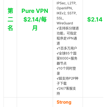
IPSec, L2TP,
OpenVPN,
第
Pure VPN
IKEv2, SSTP,
二
$2.14/每
SSL,
$2.14
WireGuard
名
月
√支持拆分隧道
功能，可指定
程序走VPN通
道
√1百多万用户
√全球65个国
家6000+服务
器节点
√10个同时登
录
√超支持P2P种
子下载
√24/7客服支
持
Strong