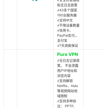
和无日志政策
√43多个国家
160台服务器
√支持中文
√不限设备数量
√信用卡、
PayPal支付,、
支付宝
√7天退款保证
Pure VPN
√无日志记录政
策， 不会泄露
用户IP地址和
浏览内容
√支持解锁
Netflix、Hulu
等视频网站地
域限制
√支持多种协
议： PPTP,