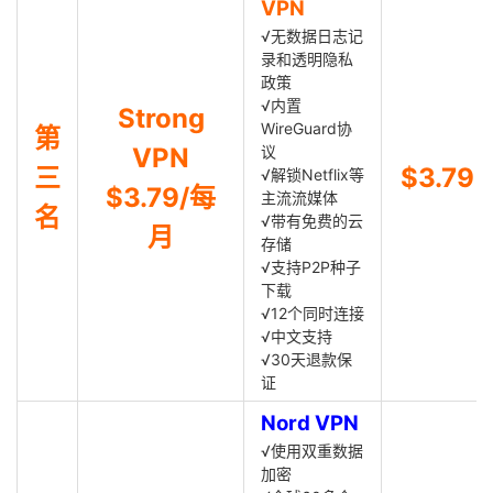
VPN
√无数据日志记
录和透明隐私
政策
√内置
Strong
WireGuard协
第
VPN
议
三
$3.79
√解锁Netflix等
$3.79/每
主流流媒体
名
√带有免费的云
月
存储
√支持P2P种子
下载
√12个同时连接
√中文支持
√30天退款保
证
Nord VPN
√使用双重数据
加密