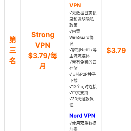
VPN
√无数据日志记
录和透明隐私
政策
√内置
Strong
WireGuard协
第
VPN
议
三
$3.79
√解锁Netflix等
$3.79/每
主流流媒体
名
√带有免费的云
月
存储
√支持P2P种子
下载
√12个同时连接
√中文支持
√30天退款保
证
Nord VPN
√使用双重数据
加密