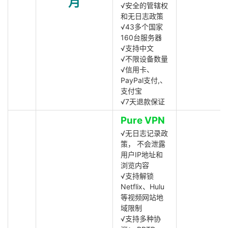
月
√安全的管辖权
和无日志政策
√43多个国家
160台服务器
√支持中文
√不限设备数量
√信用卡、
PayPal支付,、
支付宝
√7天退款保证
Pure VPN
√无日志记录政
策， 不会泄露
用户IP地址和
浏览内容
√支持解锁
Netflix、Hulu
等视频网站地
域限制
√支持多种协