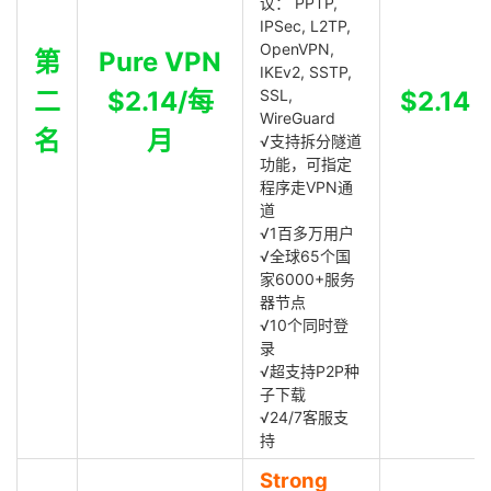
议： PPTP,
IPSec, L2TP,
OpenVPN,
第
Pure VPN
IKEv2, SSTP,
二
$2.14/每
SSL,
$2.14
WireGuard
名
月
√支持拆分隧道
功能，可指定
程序走VPN通
道
√1百多万用户
√全球65个国
家6000+服务
器节点
√10个同时登
录
√超支持P2P种
子下载
√24/7客服支
持
Strong