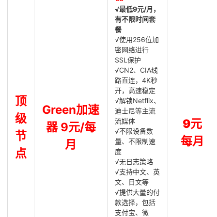
√最低9元/月，
有不限时间套
餐
√使用256位加
密网络进行
SSL保护
√CN2、CIA线
路直连，4K秒
开，高速稳定
顶
√解锁Netflix、
Green加速
迪士尼等主流
级
流媒体
9元
器 9元/每
√不限设备数
节
每月
量、不限制速
月
点
度
√无日志策略
√支持中文、英
文、日文等
√提供大量的付
款选择，包括
支付宝、微