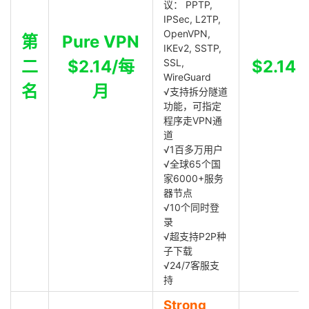
议： PPTP,
IPSec, L2TP,
OpenVPN,
第
Pure VPN
IKEv2, SSTP,
二
$2.14/每
SSL,
$2.14
WireGuard
名
月
√支持拆分隧道
功能，可指定
程序走VPN通
道
√1百多万用户
√全球65个国
家6000+服务
器节点
√10个同时登
录
√超支持P2P种
子下载
√24/7客服支
持
Strong