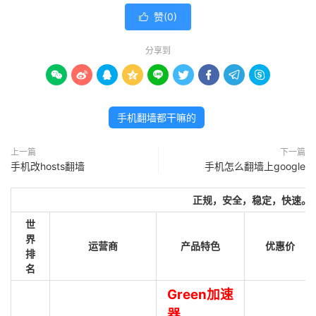
赞(
0
)

分享到









手机翻墙都干嘛的
上一篇
下一篇
手机改hosts翻墙
手机怎么翻墙上google
正规，安全，稳定，快速。
世
界
运营商
产品特色
优惠价
排
名
Green加速
器