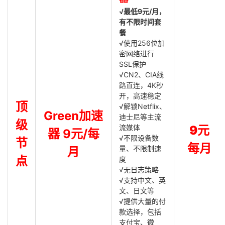
√最低9元/月，
有不限时间套
餐
√使用256位加
密网络进行
SSL保护
√CN2、CIA线
路直连，4K秒
开，高速稳定
顶
√解锁Netflix、
Green加速
迪士尼等主流
级
流媒体
9元
器 9元/每
√不限设备数
节
每月
量、不限制速
月
点
度
√无日志策略
√支持中文、英
文、日文等
√提供大量的付
款选择，包括
支付宝、微