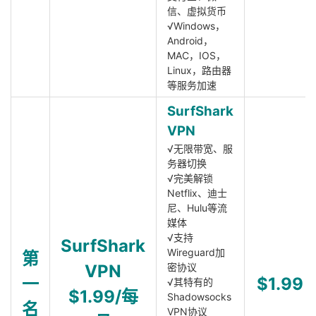
信、虚拟货币
√Windows，
Android，
MAC，IOS，
Linux，路由器
等服务加速
SurfShark
VPN
√无限带宽、服
务器切换
√完美解锁
Netflix、迪士
尼、Hulu等流
媒体
√支持
SurfShark
Wireguard加
第
VPN
密协议
一
$1.99
√其特有的
$1.99/每
Shadowsocks
名
VPN协议