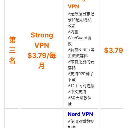
VPN
√无数据日志记
录和透明隐私
政策
√内置
Strong
WireGuard协
第
VPN
议
三
$3.79
√解锁Netflix等
$3.79/每
主流流媒体
名
√带有免费的云
月
存储
√支持P2P种子
下载
√12个同时连接
√中文支持
√30天退款保
证
Nord VPN
√使用双重数据
加密