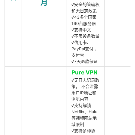
月
√安全的管辖权
和无日志政策
√43多个国家
160台服务器
√支持中文
√不限设备数量
√信用卡、
PayPal支付,、
支付宝
√7天退款保证
Pure VPN
√无日志记录政
策， 不会泄露
用户IP地址和
浏览内容
√支持解锁
Netflix、Hulu
等视频网站地
域限制
√支持多种协