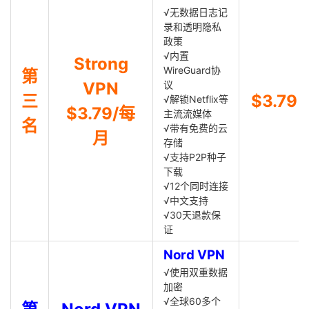
√无数据日志记
录和透明隐私
政策
√内置
Strong
WireGuard协
第
VPN
议
三
$3.79
√解锁Netflix等
$3.79/每
主流流媒体
名
√带有免费的云
月
存储
√支持P2P种子
下载
√12个同时连接
√中文支持
√30天退款保
证
Nord VPN
√使用双重数据
加密
√全球60多个