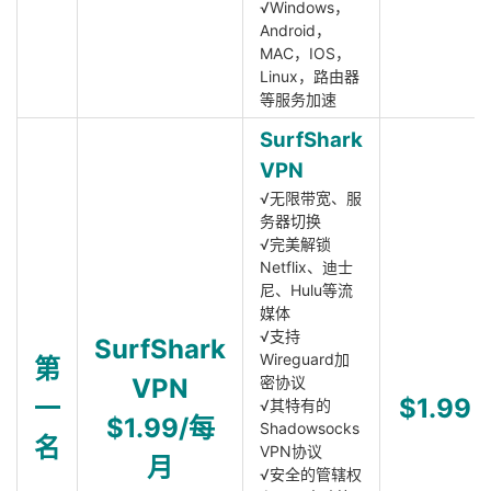
√Windows，
Android，
MAC，IOS，
Linux，路由器
等服务加速
SurfShark
VPN
√无限带宽、服
务器切换
√完美解锁
Netflix、迪士
尼、Hulu等流
媒体
√支持
SurfShark
Wireguard加
第
VPN
密协议
一
$1.99
√其特有的
$1.99/每
Shadowsocks
名
VPN协议
月
√安全的管辖权