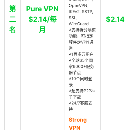
OpenVPN,
第
Pure VPN
IKEv2, SSTP,
二
$2.14/每
SSL,
$2.14
WireGuard
名
月
√支持拆分隧道
功能，可指定
程序走VPN通
道
√1百多万用户
√全球65个国
家6000+服务
器节点
√10个同时登
录
√超支持P2P种
子下载
√24/7客服支
持
Strong
VPN