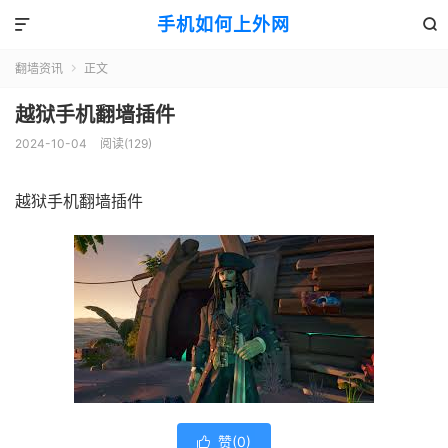
手机如何上外网


翻墙资讯
正文

越狱手机翻墙插件
2024-10-04
阅读(129)
越狱手机翻墙插件
赞(
0
)
