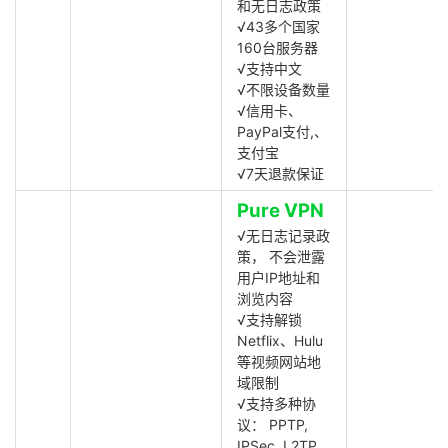
和无日志政策
√43多个国家
160台服务器
√支持中文
√不限设备数量
√信用卡、
PayPal支付,、
支付宝
√7天退款保证
Pure VPN
√无日志记录政
策， 不会泄露
用户IP地址和
浏览内容
√支持解锁
Netflix、Hulu
等视频网站地
域限制
√支持多种协
议： PPTP,
IPSec, L2TP,