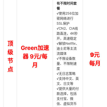
有不限时间套
餐
√使用256位加
密网络进行
SSL保护
√CN2、CIA线
路直连，4K秒
开，高速稳定
顶
√解锁Netflix、
Green加速
迪士尼等主流
级
流媒体
9元
器 9元/每
√不限设备数
节
每月
量、不限制速
月
点
度
√无日志策略
√支持中文、英
文、日文等
√提供大量的付
款选择，包括
支付宝、微
信、虚拟货币