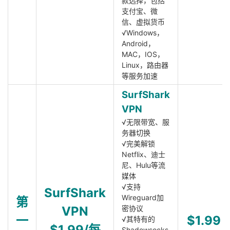
款选择，包括
支付宝、微
信、虚拟货币
√Windows，
Android，
MAC，IOS，
Linux，路由器
等服务加速
SurfShark
VPN
√无限带宽、服
务器切换
√完美解锁
Netflix、迪士
尼、Hulu等流
媒体
√支持
SurfShark
Wireguard加
第
VPN
密协议
一
$1.99
√其特有的
$1.99/每
Shadowsocks