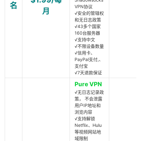
名
VPN协议
月
√安全的管辖权
和无日志政策
√43多个国家
160台服务器
√支持中文
√不限设备数量
√信用卡、
PayPal支付,、
支付宝
√7天退款保证
Pure VPN
√无日志记录政
策， 不会泄露
用户IP地址和
浏览内容
√支持解锁
Netflix、Hulu
等视频网站地
域限制