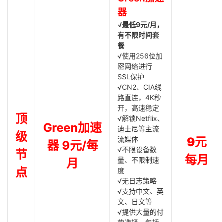
器
√最低9元/月，
有不限时间套
餐
√使用256位加
密网络进行
SSL保护
√CN2、CIA线
路直连，4K秒
开，高速稳定
顶
√解锁Netflix、
Green加速
迪士尼等主流
级
流媒体
9元
器 9元/每
√不限设备数
节
每月
量、不限制速
月
点
度
√无日志策略
√支持中文、英
文、日文等
√提供大量的付