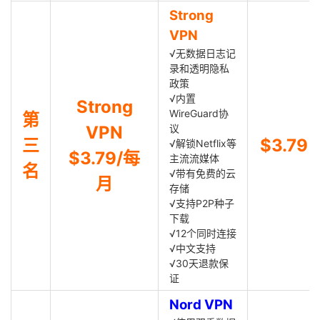
Strong
VPN
√无数据日志记
录和透明隐私
政策
√内置
Strong
WireGuard协
第
VPN
议
三
$3.79
√解锁Netflix等
$3.79/每
主流流媒体
名
√带有免费的云
月
存储
√支持P2P种子
下载
√12个同时连接
√中文支持
√30天退款保
证
Nord VPN