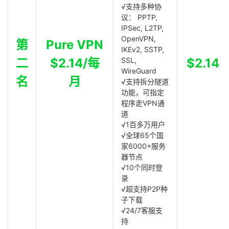
√支持多种协
议： PPTP,
IPSec, L2TP,
OpenVPN,
第
Pure VPN
IKEv2, SSTP,
二
$2.14/每
SSL,
$2.14
WireGuard
名
月
√支持拆分隧道
功能，可指定
程序走VPN通
道
√1百多万用户
√全球65个国
家6000+服务
器节点
√10个同时登
录
√超支持P2P种
子下载
√24/7客服支
持