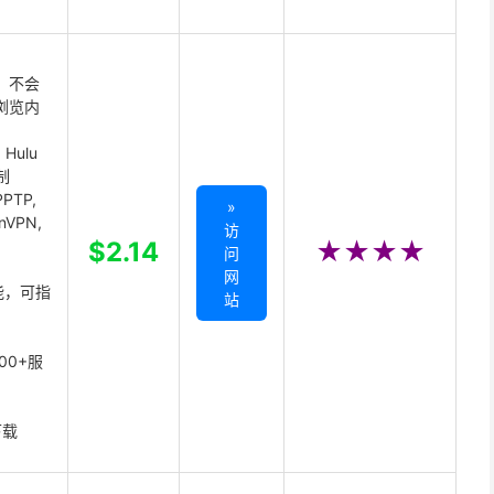
 不会
浏览内
Hulu
制
PTP,
»
enVPN,
访
,
$2.14
★★★★
问
网
能，可指
站
00+服
下载