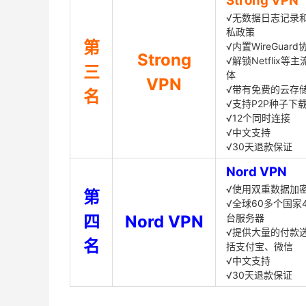
Strong VPN
√无数据日志记录
私政策
第
√内置WireGuard
Strong
√解锁Netflix等
三
体
VPN
√带有免费的云存
名
√支持P2P种子下
√12个同时连接
√中文支持
√30天退款保证
Nord VPN
√使用双重数据加
第
√全球60多个国家4
四
Nord VPN
台服务器
√提供大量的付款
名
括支付宝、微信
√中文支持
√30天退款保证