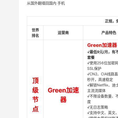
从国外翻墙回国内 手机
正规，
世界
运营商
产品特色
排名
Green加速器
√最低9元/月，有
套餐
√使用256位加密
SSL保护
√CN2、CIA线路
顶
秒开，高速稳定
√解锁Netflix、
级
Green加速
主流流媒体
√不限设备数量、
节
器
度
√无日志策略
点
√支持中文、英文