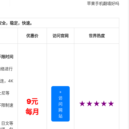
苹果手机翻墙好吗
安全，稳定，快速。
优惠价
访问官网
世界热度
不限时间
网络进行
直连，4K
»
迪士尼等
访
9元
★★★★★
问
不限制速
网
每月
站
、日文等