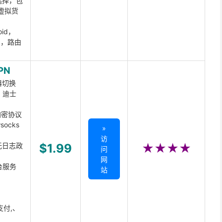
选择，包
虚拟货
oid，
ux，路由
PN
器切换
x、迪士
d加密协议
ocks
»
访
无日志政
$1.99
★★★★
问
网
台服务
站
支付,、