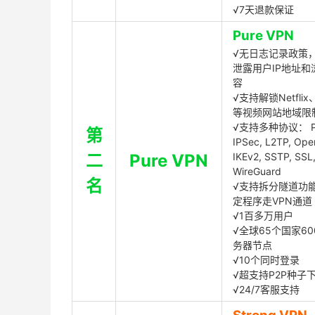
√7天退款保证
Pure VPN
√无日志记录政策，
泄露用户IP地址和
容
√支持解锁Netflix、
等视频网站地域限
√支持多种协议： P
第
IPSec, L2TP, Op
二
Pure VPN
IKEv2, SSTP, SSL
WireGuard
名
√支持拆分隧道功
定程序走VPN通道
√1百多万用户
√全球65个国家60
务器节点
√10个同时登录
√超支持P2P种子
√24/7客服支持