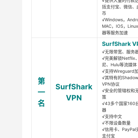
√提供大量的付款
括支付宝、微信、
币
√Windows，Andr
MAC，IOS，Lin
器等服务加速
SurfShark V
√无限带宽、服务
√完美解锁Netfli
尼、Hulu等流媒体
√支持Wireguar
√其特有的Shadows
第
VPN协议
SurfShark
一
√安全的管辖权和
VPN
策
名
√43多个国家160
器
√支持中文
√不限设备数量
√信用卡、PayPal
支付宝