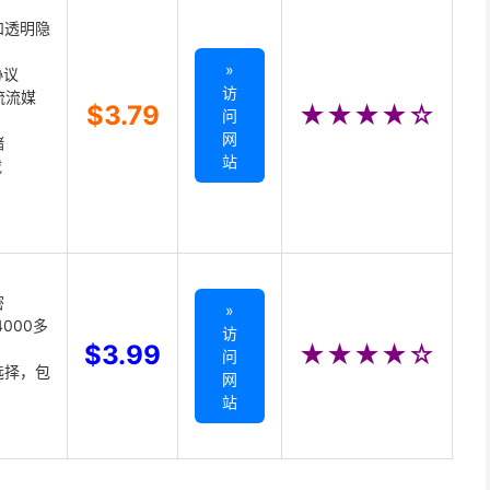
和透明隐
»
协议
访
主流流媒
$3.79
★★★★☆
问
网
储
站
载
密
»
000多
访
$3.99
★★★★☆
问
选择，包
网
站