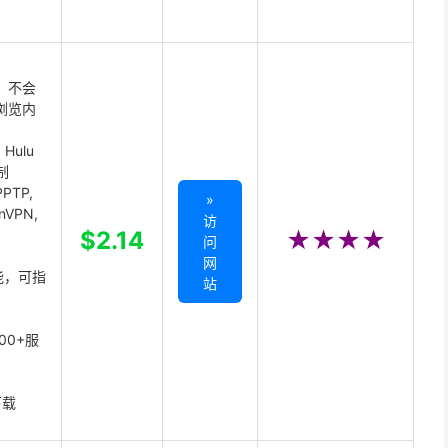
 不会
浏览内
Hulu
制
PTP,
»
enVPN,
访
,
$2.14
★★★★
问
网
能，可指
站
00+服
下载