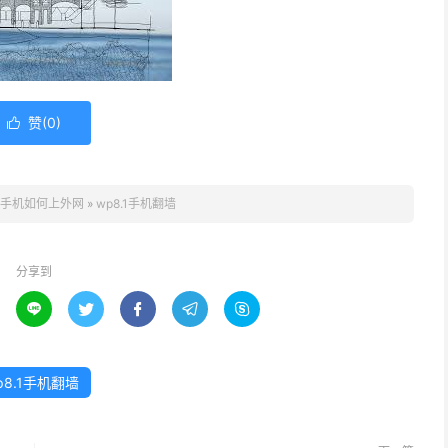
赞(
0
)

手机如何上外网
»
wp8.1手机翻墙
分享到





p8.1手机翻墙