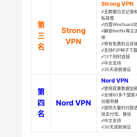
Strong VPN
√无数据日志记录
私政策
第
√内置WireGuard
Strong
√解锁Netflix等
三
体
VPN
√带有免费的云存
名
√支持P2P种子下
√12个同时连接
√中文支持
√30天退款保证
Nord VPN
√使用双重数据加
第
√全球60多个国家4
四
Nord VPN
台服务器
√提供大量的付款
名
括支付宝、微信
√中文支持
√30天退款保证