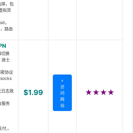
选择，包
虚拟货
oid，
ux，路由
PN
器切换
x、迪士
d加密协议
ocks
»
访
无日志政
$1.99
★★★★
问
网
台服务
站
支付,、