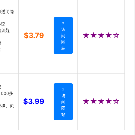
和透明隐
»
协议
访
主流流媒
$3.79
★★★★☆
问
网
储
站
载
密
»
000多
访
$3.99
★★★★☆
问
选择，包
网
站