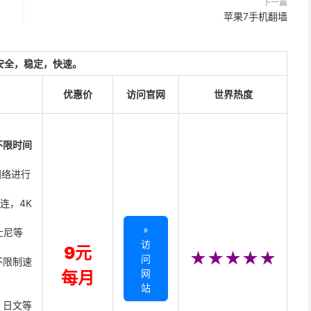
下一篇
苹果7手机翻墙
安全，稳定，快速。
优惠价
访问官网
世界热度
不限时间
网络进行
直连，4K
»
迪士尼等
访
9元
★★★★★
问
不限制速
网
每月
站
、日文等