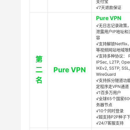
支付宝
√7天退款保证
Pure VPN
√无日志记录政策，
泄露用户IP地址和
容
√支持解锁Netflix、
等视频网站地域限
√支持多种协议： P
第
IPSec, L2TP, Op
二
Pure VPN
IKEv2, SSTP, SSL
WireGuard
名
√支持拆分隧道功
定程序走VPN通道
√1百多万用户
√全球65个国家60
务器节点
√10个同时登录
√超支持P2P种子
√24/7客服支持