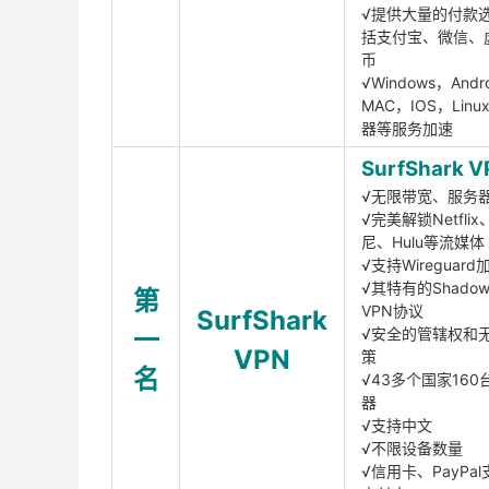
√提供大量的付款
括支付宝、微信、
币
√Windows，Andr
MAC，IOS，Lin
器等服务加速
SurfShark V
√无限带宽、服务
√完美解锁Netfli
尼、Hulu等流媒体
√支持Wireguar
√其特有的Shadows
第
VPN协议
SurfShark
一
√安全的管辖权和
VPN
策
名
√43多个国家160
器
√支持中文
√不限设备数量
√信用卡、PayPal