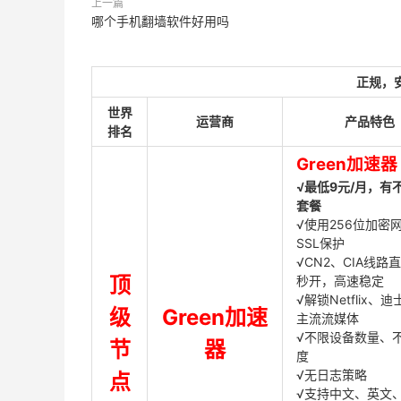
上一篇
哪个手机翻墙软件好用吗
正规，
世界
运营商
产品特色
排名
Green加速器
√最低9元/月，有
套餐
√使用256位加密
SSL保护
√CN2、CIA线路
顶
秒开，高速稳定
√解锁Netflix、
级
Green加速
主流流媒体
√不限设备数量、
节
器
度
√无日志策略
点
√支持中文、英文