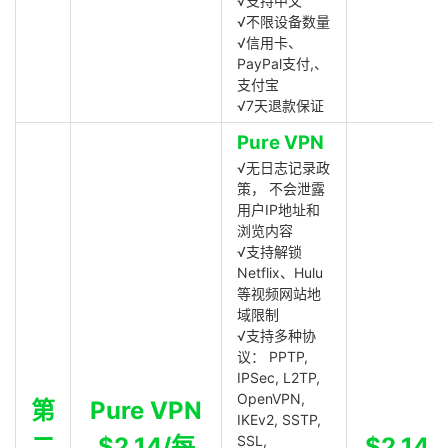
√支持中文
√不限设备数量
√信用卡、
PayPal支付,、
支付宝
√7天退款保证
Pure VPN
√无日志记录政
策， 不会泄露
用户IP地址和
浏览内容
√支持解锁
Netflix、Hulu
等视频网站地
域限制
√支持多种协
议： PPTP,
IPSec, L2TP,
OpenVPN,
第
Pure VPN
IKEv2, SSTP,
二
$2.14/每
SSL,
$2.14