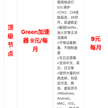
密网络进行
SSL保护
√CN2、CIA线
路直连，4K秒
开，高速稳定
顶
√解锁Netflix、
Green加速
迪士尼等主流
级
流媒体
9元
器 9元/每
√不限设备数
节
每月
量、不限制速
月
点
度
√无日志策略
√支持中文、英
文、日文等
√提供大量的付
款选择，包括
支付宝、微
信、虚拟货币
√Windows，
Android，
MAC，IOS，