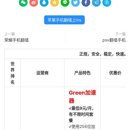









苹果手机翻墙上ins
上一篇
下一篇
荣耀手机翻墙
psv翻墙手机
正规，安全，稳定，快速。
世
界
运营商
产品特色
优惠价
排
名
Green加速
器
√最低9元/月，
有不限时间套
餐
√使用256位加