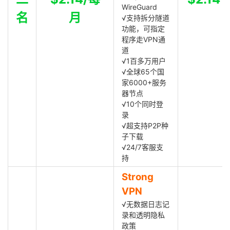
WireGuard
名
月
√支持拆分隧道
功能，可指定
程序走VPN通
道
√1百多万用户
√全球65个国
家6000+服务
器节点
√10个同时登
录
√超支持P2P种
子下载
√24/7客服支
持
Strong
VPN
√无数据日志记
录和透明隐私
政策