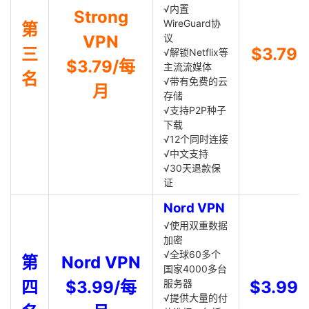
√内置
Strong
WireGuard协
第
VPN
议
三
$3.79
√解锁Netflix等
$3.79/每
主流流媒体
名
√带有免费的云
月
存储
√支持P2P种子
下载
√12个同时连接
√中文支持
√30天退款保
证
Nord VPN
√使用双重数据
加密
√全球60多个
第
Nord VPN
国家4000多台
四
$3.99/每
服务器
$3.99
√提供大量的付