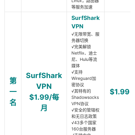
Linux，路由器
等服务加速
SurfShark
VPN
√无限带宽、服
务器切换
√完美解锁
Netflix、迪士
尼、Hulu等流
媒体
√支持
SurfShark
Wireguard加
第
VPN
密协议
一
$1.99
√其特有的
$1.99/每
Shadowsocks
名
VPN协议
月
√安全的管辖权
和无日志政策
√43多个国家
160台服务器