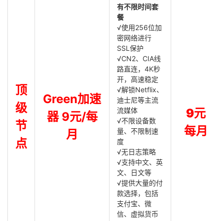
有不限时间套
餐
√使用256位加
密网络进行
SSL保护
√CN2、CIA线
路直连，4K秒
开，高速稳定
顶
√解锁Netflix、
Green加速
迪士尼等主流
级
流媒体
9元
器 9元/每
√不限设备数
节
每月
量、不限制速
月
点
度
√无日志策略
√支持中文、英
文、日文等
√提供大量的付
款选择，包括
支付宝、微
信、虚拟货币