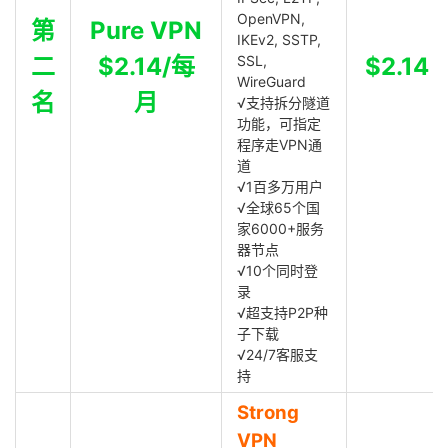
OpenVPN,
第
Pure VPN
IKEv2, SSTP,
二
$2.14/每
SSL,
$2.14
WireGuard
名
月
√支持拆分隧道
功能，可指定
程序走VPN通
道
√1百多万用户
√全球65个国
家6000+服务
器节点
√10个同时登
录
√超支持P2P种
子下载
√24/7客服支
持
Strong
VPN