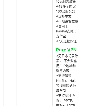
和无日志政策
√43多个国家
160台服务器
√支持中文
√不限设备数量
√信用卡、
PayPal支付,、
支付宝
√7天退款保证
Pure VPN
√无日志记录政
策， 不会泄露
用户IP地址和
浏览内容
√支持解锁
Netflix、Hulu
等视频网站地
域限制
√支持多种协
议： PPTP,
IPSec, L2TP,