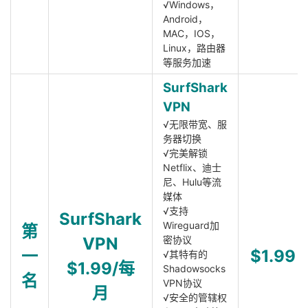
√Windows，
Android，
MAC，IOS，
Linux，路由器
等服务加速
SurfShark
VPN
√无限带宽、服
务器切换
√完美解锁
Netflix、迪士
尼、Hulu等流
媒体
√支持
SurfShark
Wireguard加
第
VPN
密协议
一
$1.99
√其特有的
$1.99/每
Shadowsocks
名
VPN协议
月
√安全的管辖权