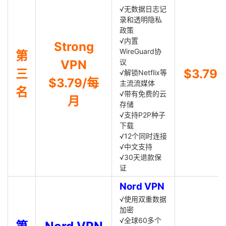
√无数据日志记
录和透明隐私
政策
√内置
Strong
WireGuard协
第
VPN
议
三
$3.79
√解锁Netflix等
$3.79/每
主流流媒体
名
√带有免费的云
月
存储
√支持P2P种子
下载
√12个同时连接
√中文支持
√30天退款保
证
Nord VPN
√使用双重数据
加密
√全球60多个