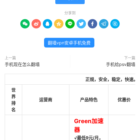
分享到









翻墙vpn安卓手机免费
上一篇
下一篇
手机现在怎么翻墙
手机给psv翻墙
正规，安全，稳定，快速。
世
界
运营商
产品特色
优惠价
排
名
Green加速
器
√最低9元/月，