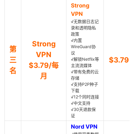
Strong
VPN
√无数据日志记
录和透明隐私
政策
√内置
Strong
WireGuard协
第
VPN
议
三
$3.79
√解锁Netflix等
$3.79/每
主流流媒体
名
√带有免费的云
月
存储
√支持P2P种子
下载
√12个同时连接
√中文支持
√30天退款保
证
Nord VPN