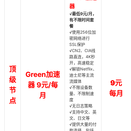
器
√最低9元/月，
有不限时间套
餐
√使用256位加
密网络进行
SSL保护
√CN2、CIA线
路直连，4K秒
开，高速稳定
顶
√解锁Netflix、
Green加速
迪士尼等主流
级
流媒体
9元
器 9元/每
√不限设备数
节
每月
量、不限制速
月
点
度
√无日志策略
√支持中文、英
文、日文等
√提供大量的付
款选择，包括