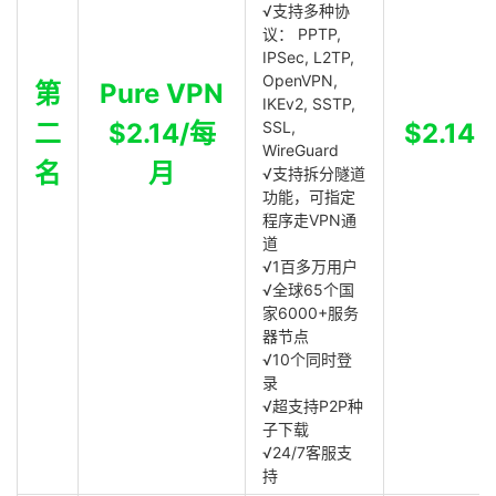
√支持多种协
议： PPTP,
IPSec, L2TP,
OpenVPN,
第
Pure VPN
IKEv2, SSTP,
二
$2.14/每
SSL,
$2.14
WireGuard
名
月
√支持拆分隧道
功能，可指定
程序走VPN通
道
√1百多万用户
√全球65个国
家6000+服务
器节点
√10个同时登
录
√超支持P2P种
子下载
√24/7客服支
持