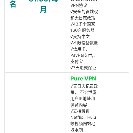
名
VPN协议
月
√安全的管辖权
和无日志政策
√43多个国家
160台服务器
√支持中文
√不限设备数量
√信用卡、
PayPal支付,、
支付宝
√7天退款保证
Pure VPN
√无日志记录政
策， 不会泄露
用户IP地址和
浏览内容
√支持解锁
Netflix、Hulu
等视频网站地
域限制