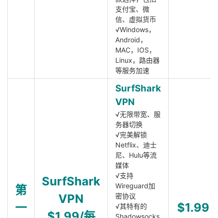
支付宝、微
信、虚拟货币
√Windows，
Android，
MAC，IOS，
Linux，路由器
等服务加速
SurfShark
VPN
√无限带宽、服
务器切换
√完美解锁
Netflix、迪士
尼、Hulu等流
媒体
√支持
SurfShark
Wireguard加
第
VPN
密协议
一
$1.99
√其特有的
$1.99/每
Shadowsocks