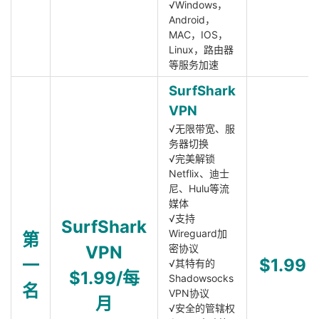
√Windows，
Android，
MAC，IOS，
Linux，路由器
等服务加速
SurfShark
VPN
√无限带宽、服
务器切换
√完美解锁
Netflix、迪士
尼、Hulu等流
媒体
√支持
SurfShark
Wireguard加
第
VPN
密协议
一
$1.99
√其特有的
$1.99/每
Shadowsocks
名
VPN协议
月
√安全的管辖权