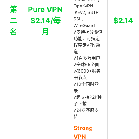
OpenVPN,
第
Pure VPN
IKEv2, SSTP,
二
$2.14/每
SSL,
$2.14
WireGuard
名
月
√支持拆分隧道
功能，可指定
程序走VPN通
道
√1百多万用户
√全球65个国
家6000+服务
器节点
√10个同时登
录
√超支持P2P种
子下载
√24/7客服支
持
Strong
VPN