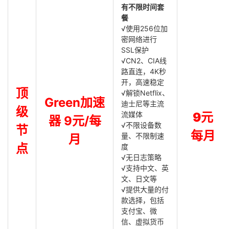
有不限时间套
餐
√使用256位加
密网络进行
SSL保护
√CN2、CIA线
路直连，4K秒
开，高速稳定
顶
√解锁Netflix、
Green加速
迪士尼等主流
级
流媒体
9元
器 9元/每
√不限设备数
节
每月
量、不限制速
月
点
度
√无日志策略
√支持中文、英
文、日文等
√提供大量的付
款选择，包括
支付宝、微
信、虚拟货币