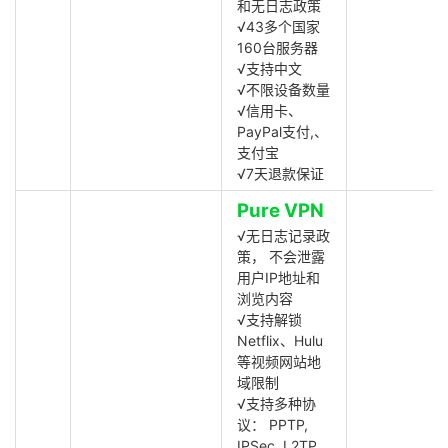
和无日志政策
√43多个国家
160台服务器
√支持中文
√不限设备数量
√信用卡、
PayPal支付,、
支付宝
√7天退款保证
Pure VPN
√无日志记录政
策， 不会泄露
用户IP地址和
浏览内容
√支持解锁
Netflix、Hulu
等视频网站地
域限制
√支持多种协
议： PPTP,
IPSec, L2TP,