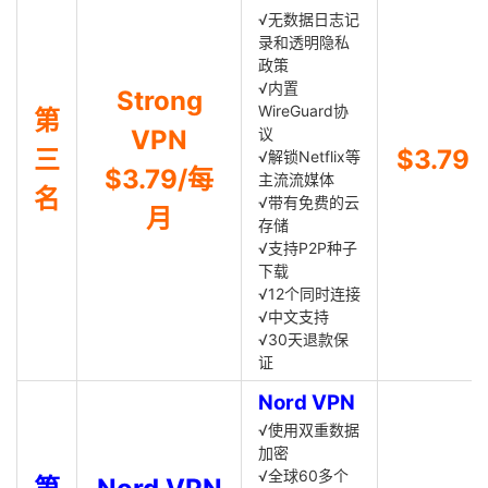
√无数据日志记
录和透明隐私
政策
√内置
Strong
WireGuard协
第
VPN
议
三
$3.79
√解锁Netflix等
$3.79/每
主流流媒体
名
√带有免费的云
月
存储
√支持P2P种子
下载
√12个同时连接
√中文支持
√30天退款保
证
Nord VPN
√使用双重数据
加密
√全球60多个