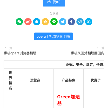
赞(
0
)

分享到









opera手机浏览器 翻墙
上一篇
下一篇
手机opera浏览器翻墙
手机从国外翻墙回国内
正规，安全，稳定，快速。
世
界
运营商
产品特色
优惠价
排
名
Green加速
器