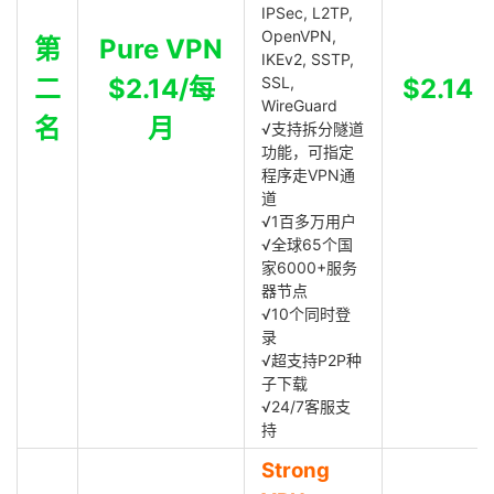
IPSec, L2TP,
OpenVPN,
第
Pure VPN
IKEv2, SSTP,
二
$2.14/每
SSL,
$2.14
WireGuard
名
月
√支持拆分隧道
功能，可指定
程序走VPN通
道
√1百多万用户
√全球65个国
家6000+服务
器节点
√10个同时登
录
√超支持P2P种
子下载
√24/7客服支
持
Strong