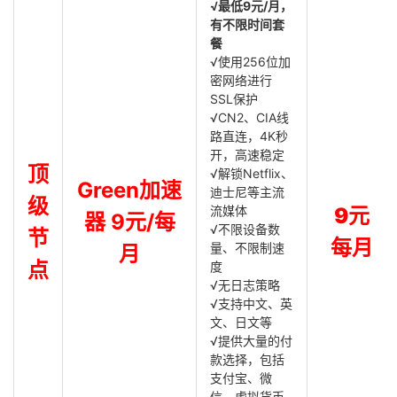
√最低9元/月，
有不限时间套
餐
√使用256位加
密网络进行
SSL保护
√CN2、CIA线
路直连，4K秒
开，高速稳定
顶
√解锁Netflix、
Green加速
迪士尼等主流
级
流媒体
9元
器 9元/每
√不限设备数
节
每月
量、不限制速
月
点
度
√无日志策略
√支持中文、英
文、日文等
√提供大量的付
款选择，包括
支付宝、微
信、虚拟货币