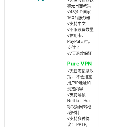
和无日志政策
√43多个国家
160台服务器
√支持中文
√不限设备数量
√信用卡、
PayPal支付,、
支付宝
√7天退款保证
Pure VPN
√无日志记录政
策， 不会泄露
用户IP地址和
浏览内容
√支持解锁
Netflix、Hulu
等视频网站地
域限制
√支持多种协
议： PPTP,