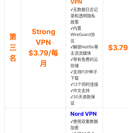
VPN
√无数据日志记
录和透明隐私
政策
√内置
Strong
WireGuard协
第
VPN
议
三
$3.79
√解锁Netflix等
$3.79/每
主流流媒体
名
√带有免费的云
月
存储
√支持P2P种子
下载
√12个同时连接
√中文支持
√30天退款保
证
Nord VPN
√使用双重数据
加密