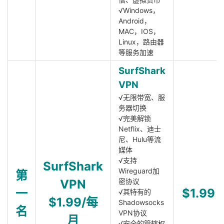
√Windows，
Android，
MAC，IOS，
Linux，路由器
等服务加速
SurfShark
VPN
√无限带宽、服
务器切换
√完美解锁
Netflix、迪士
尼、Hulu等流
媒体
√支持
SurfShark
Wireguard加
第
VPN
密协议
一
$1.99
√其特有的
$1.99/每
Shadowsocks
名
VPN协议
月
√安全的管辖权