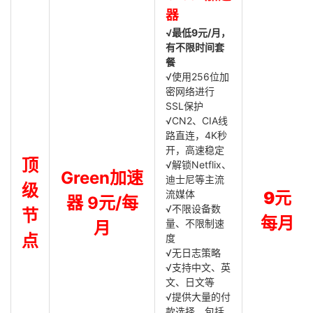
器
√最低9元/月，
有不限时间套
餐
√使用256位加
密网络进行
SSL保护
√CN2、CIA线
路直连，4K秒
开，高速稳定
顶
√解锁Netflix、
Green加速
迪士尼等主流
级
流媒体
9元
器 9元/每
√不限设备数
节
每月
量、不限制速
月
点
度
√无日志策略
√支持中文、英
文、日文等
√提供大量的付
款选择，包括