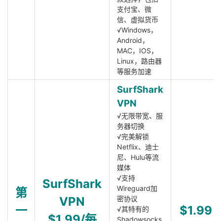
支付宝、微
信、虚拟货币
√Windows，
Android，
MAC，IOS，
Linux，路由器
等服务加速
SurfShark
VPN
√无限带宽、服
务器切换
√完美解锁
Netflix、迪士
尼、Hulu等流
媒体
√支持
SurfShark
Wireguard加
第
VPN
密协议
一
$1.99
√其特有的
$1.99/每
Shadowsocks