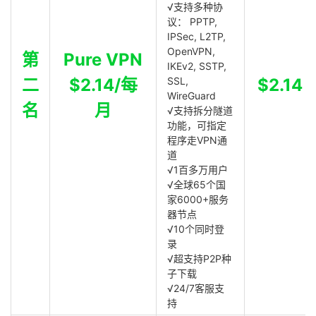
√支持多种协
议： PPTP,
IPSec, L2TP,
OpenVPN,
第
Pure VPN
IKEv2, SSTP,
二
$2.14/每
SSL,
$2.14
WireGuard
名
月
√支持拆分隧道
功能，可指定
程序走VPN通
道
√1百多万用户
√全球65个国
家6000+服务
器节点
√10个同时登
录
√超支持P2P种
子下载
√24/7客服支
持