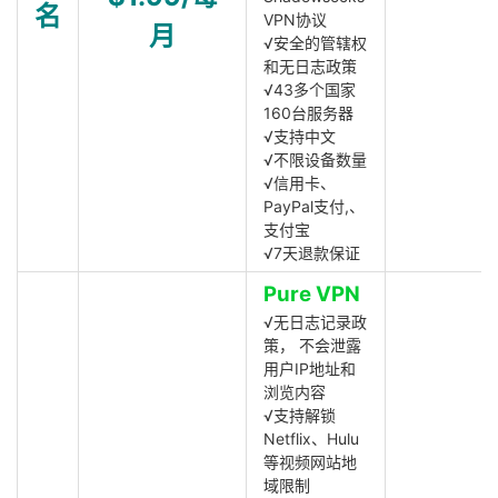
名
VPN协议
月
√安全的管辖权
和无日志政策
√43多个国家
160台服务器
√支持中文
√不限设备数量
√信用卡、
PayPal支付,、
支付宝
√7天退款保证
Pure VPN
√无日志记录政
策， 不会泄露
用户IP地址和
浏览内容
√支持解锁
Netflix、Hulu
等视频网站地
域限制