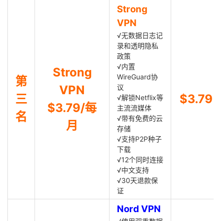
Strong
VPN
√无数据日志记
录和透明隐私
政策
√内置
Strong
WireGuard协
第
VPN
议
三
$3.79
√解锁Netflix等
$3.79/每
主流流媒体
名
√带有免费的云
月
存储
√支持P2P种子
下载
√12个同时连接
√中文支持
√30天退款保
证
Nord VPN