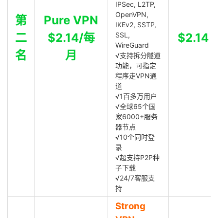
IPSec, L2TP,
OpenVPN,
第
Pure VPN
IKEv2, SSTP,
二
$2.14/每
SSL,
$2.14
WireGuard
名
月
√支持拆分隧道
功能，可指定
程序走VPN通
道
√1百多万用户
√全球65个国
家6000+服务
器节点
√10个同时登
录
√超支持P2P种
子下载
√24/7客服支
持
Strong