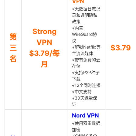
VPN
√无数据日志记
录和透明隐私
政策
√内置
Strong
WireGuard协
第
VPN
议
三
$3.79
√解锁Netflix等
$3.79/每
主流流媒体
名
√带有免费的云
月
存储
√支持P2P种子
下载
√12个同时连接
√中文支持
√30天退款保
证
Nord VPN
√使用双重数据
加密
√全球60多个