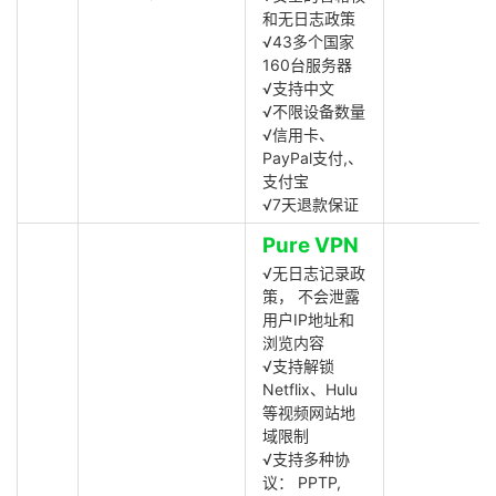
和无日志政策
√43多个国家
160台服务器
√支持中文
√不限设备数量
√信用卡、
PayPal支付,、
支付宝
√7天退款保证
Pure VPN
√无日志记录政
策， 不会泄露
用户IP地址和
浏览内容
√支持解锁
Netflix、Hulu
等视频网站地
域限制
√支持多种协
议： PPTP,