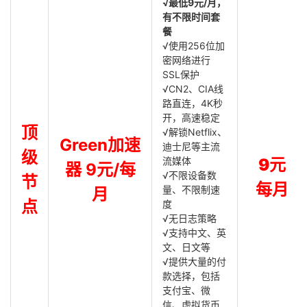
√最低9元/月，
有不限时间套
餐
√使用256位加
密网络进行
SSL保护
√CN2、CIA线
路直连，4K秒
开，高速稳定
顶
√解锁Netflix、
Green加速
迪士尼等主流
级
流媒体
9元
器 9元/每
√不限设备数
节
每月
量、不限制速
月
点
度
√无日志策略
√支持中文、英
文、日文等
√提供大量的付
款选择，包括
支付宝、微
信、虚拟货币