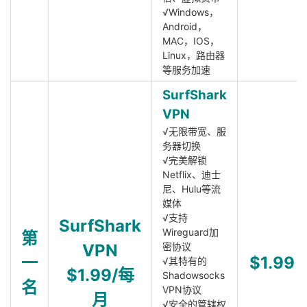
√Windows，
Android，
MAC，IOS，
Linux，路由器
等服务加速
SurfShark
VPN
√无限带宽、服
务器切换
√完美解锁
Netflix、迪士
尼、Hulu等流
媒体
√支持
SurfShark
Wireguard加
第
VPN
密协议
一
$1.99
√其特有的
$1.99/每
Shadowsocks
名
VPN协议
月
√安全的管辖权