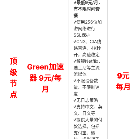
√最低9元/月，
有不限时间套
餐
√使用256位加
密网络进行
SSL保护
√CN2、CIA线
路直连，4K秒
开，高速稳定
顶
√解锁Netflix、
Green加速
迪士尼等主流
级
流媒体
9元
器 9元/每
√不限设备数
节
每月
量、不限制速
月
点
度
√无日志策略
√支持中文、英
文、日文等
√提供大量的付
款选择，包括
支付宝、微