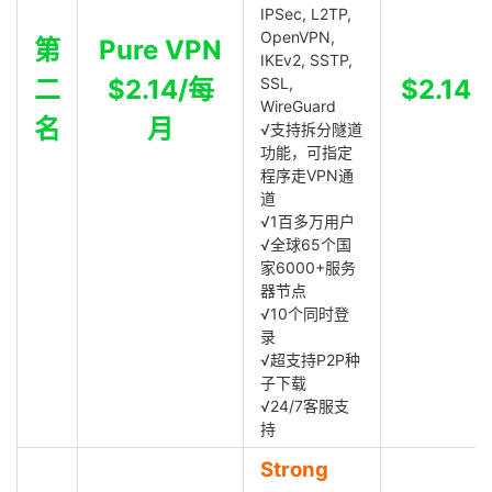
IPSec, L2TP,
OpenVPN,
第
Pure VPN
IKEv2, SSTP,
二
$2.14/每
SSL,
$2.14
WireGuard
名
月
√支持拆分隧道
功能，可指定
程序走VPN通
道
√1百多万用户
√全球65个国
家6000+服务
器节点
√10个同时登
录
√超支持P2P种
子下载
√24/7客服支
持
Strong