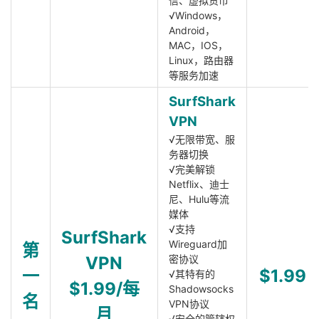
信、虚拟货币
√Windows，
Android，
MAC，IOS，
Linux，路由器
等服务加速
SurfShark
VPN
√无限带宽、服
务器切换
√完美解锁
Netflix、迪士
尼、Hulu等流
媒体
√支持
SurfShark
Wireguard加
第
VPN
密协议
一
$1.99
√其特有的
$1.99/每
Shadowsocks
名
VPN协议
月
√安全的管辖权