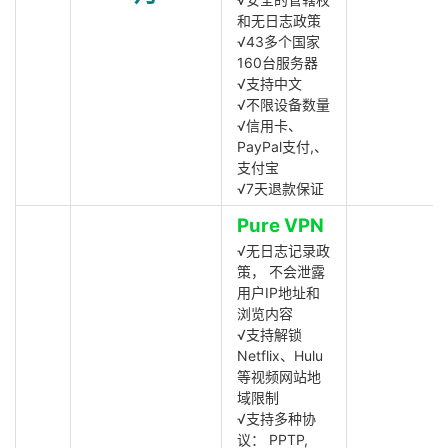
和无日志政策
√43多个国家
160台服务器
√支持中文
√不限设备数量
√信用卡、
PayPal支付,、
支付宝
√7天退款保证
Pure VPN
√无日志记录政
策， 不会泄露
用户IP地址和
浏览内容
√支持解锁
Netflix、Hulu
等视频网站地
域限制
√支持多种协
议： PPTP,