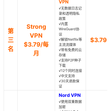
VPN
√无数据日志记
录和透明隐私
政策
√内置
Strong
WireGuard协
第
VPN
议
三
$3.79
√解锁Netflix等
$3.79/每
主流流媒体
名
√带有免费的云
月
存储
√支持P2P种子
下载
√12个同时连接
√中文支持
√30天退款保
证
Nord VPN
√使用双重数据
加密