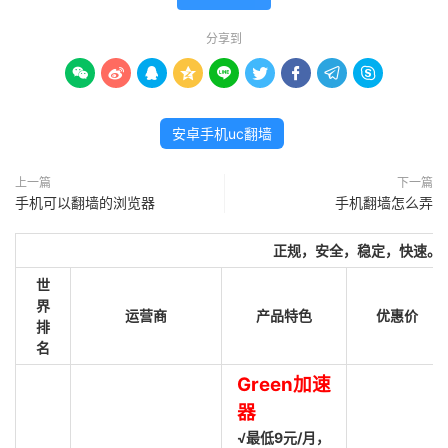
分享到









安卓手机uc翻墙
上一篇
下一篇
手机可以翻墙的浏览器
手机翻墙怎么弄
正规，安全，稳定，快速。
世
界
运营商
产品特色
优惠价
排
名
Green加速
器
√最低9元/月，