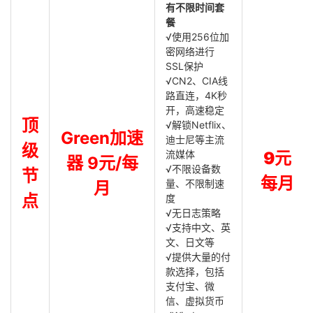
有不限时间套
餐
√使用256位加
密网络进行
SSL保护
√CN2、CIA线
路直连，4K秒
开，高速稳定
顶
√解锁Netflix、
Green加速
迪士尼等主流
级
流媒体
9元
器 9元/每
√不限设备数
节
每月
量、不限制速
月
点
度
√无日志策略
√支持中文、英
文、日文等
√提供大量的付
款选择，包括
支付宝、微
信、虚拟货币