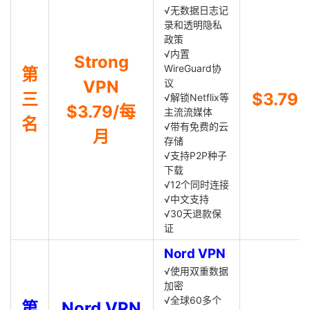
√无数据日志记
录和透明隐私
政策
√内置
Strong
WireGuard协
第
VPN
议
三
$3.79
√解锁Netflix等
$3.79/每
主流流媒体
名
√带有免费的云
月
存储
√支持P2P种子
下载
√12个同时连接
√中文支持
√30天退款保
证
Nord VPN
√使用双重数据
加密
√全球60多个
第
Nord VPN