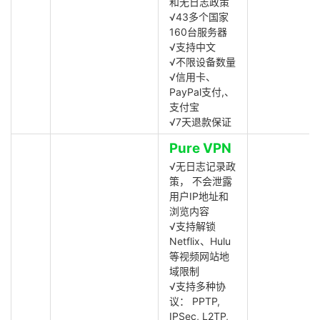
和无日志政策
√43多个国家
160台服务器
√支持中文
√不限设备数量
√信用卡、
PayPal支付,、
支付宝
√7天退款保证
Pure VPN
√无日志记录政
策， 不会泄露
用户IP地址和
浏览内容
√支持解锁
Netflix、Hulu
等视频网站地
域限制
√支持多种协
议： PPTP,
IPSec, L2TP,