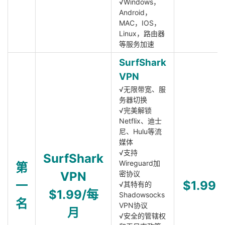
√Windows，
Android，
MAC，IOS，
Linux，路由器
等服务加速
SurfShark
VPN
√无限带宽、服
务器切换
√完美解锁
Netflix、迪士
尼、Hulu等流
媒体
√支持
SurfShark
Wireguard加
第
VPN
密协议
一
$1.99
√其特有的
$1.99/每
Shadowsocks
名
VPN协议
月
√安全的管辖权