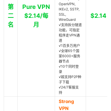
OpenVPN,
第
Pure VPN
IKEv2, SSTP,
二
$2.14/每
SSL,
$2.14
WireGuard
名
月
√支持拆分隧道
功能，可指定
程序走VPN通
道
√1百多万用户
√全球65个国
家6000+服务
器节点
√10个同时登
录
√超支持P2P种
子下载
√24/7客服支
持
Strong
VPN