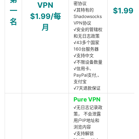
VPN
密协议
一
$1.99
√其特有的
$1.99/每
Shadowsocks
名
VPN协议
月
√安全的管辖权
和无日志政策
√43多个国家
160台服务器
√支持中文
√不限设备数量
√信用卡、
PayPal支付,、
支付宝
√7天退款保证
Pure VPN
√无日志记录政
策， 不会泄露
用户IP地址和
浏览内容
√支持解锁