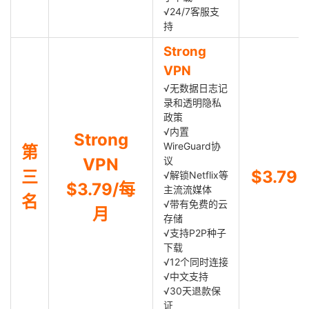
√24/7客服支
持
Strong
VPN
√无数据日志记
录和透明隐私
政策
√内置
Strong
WireGuard协
第
VPN
议
三
$3.79
√解锁Netflix等
$3.79/每
主流流媒体
名
√带有免费的云
月
存储
√支持P2P种子
下载
√12个同时连接
√中文支持
√30天退款保
证