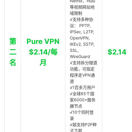
Netflix、Hulu
等视频网站地
域限制
√支持多种协
议： PPTP,
IPSec, L2TP,
OpenVPN,
第
Pure VPN
IKEv2, SSTP,
二
$2.14/每
SSL,
$2.14
WireGuard
名
月
√支持拆分隧道
功能，可指定
程序走VPN通
道
√1百多万用户
√全球65个国
家6000+服务
器节点
√10个同时登
录
√超支持P2P种
子下载