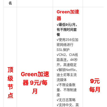
名
Green加速
器
√最低9元/月，
有不限时间套
餐
√使用256位加
密网络进行
SSL保护
√CN2、CIA线
路直连，4K秒
开，高速稳定
顶
√解锁Netflix、
Green加速
迪士尼等主流
级
流媒体
9元
器 9元/每
√不限设备数
节
每月
量、不限制速
月
点
度
√无日志策略
√支持中文、英