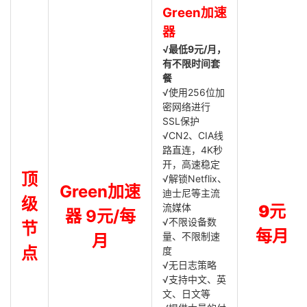
Green加速
器
√最低9元/月，
有不限时间套
餐
√使用256位加
密网络进行
SSL保护
√CN2、CIA线
路直连，4K秒
开，高速稳定
顶
√解锁Netflix、
Green加速
迪士尼等主流
级
流媒体
9元
器 9元/每
√不限设备数
节
每月
量、不限制速
月
点
度
√无日志策略
√支持中文、英
文、日文等