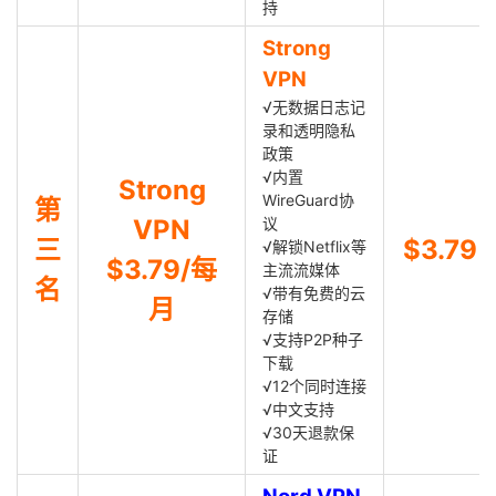
持
Strong
VPN
√无数据日志记
录和透明隐私
政策
√内置
Strong
WireGuard协
第
VPN
议
三
$3.79
√解锁Netflix等
$3.79/每
主流流媒体
名
√带有免费的云
月
存储
√支持P2P种子
下载
√12个同时连接
√中文支持
√30天退款保
证