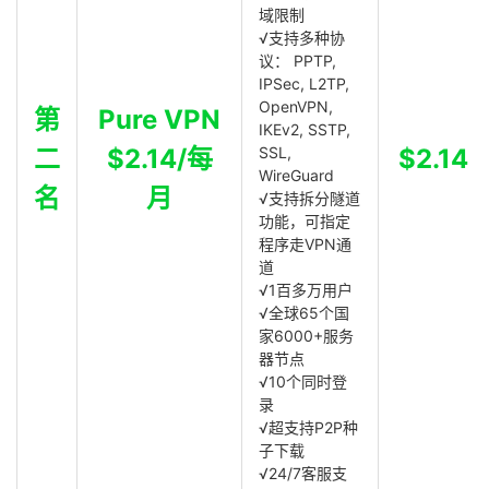
域限制
√支持多种协
议： PPTP,
IPSec, L2TP,
OpenVPN,
第
Pure VPN
IKEv2, SSTP,
二
$2.14/每
SSL,
$2.14
WireGuard
名
月
√支持拆分隧道
功能，可指定
程序走VPN通
道
√1百多万用户
√全球65个国
家6000+服务
器节点
√10个同时登
录
√超支持P2P种
子下载
√24/7客服支