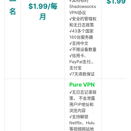
一
$1.99
√其特有的
$1.99/每
Shadowsocks
名
VPN协议
月
√安全的管辖权
和无日志政策
√43多个国家
160台服务器
√支持中文
√不限设备数量
√信用卡、
PayPal支付,、
支付宝
√7天退款保证
Pure VPN
√无日志记录政
策， 不会泄露
用户IP地址和
浏览内容
√支持解锁
Netflix、Hulu
等视频网站地