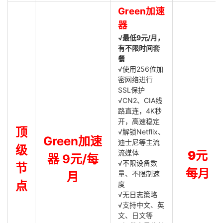
Green加速
器
√最低9元/月，
有不限时间套
餐
√使用256位加
密网络进行
SSL保护
√CN2、CIA线
路直连，4K秒
开，高速稳定
顶
√解锁Netflix、
Green加速
迪士尼等主流
级
流媒体
9元
器 9元/每
√不限设备数
节
每月
量、不限制速
月
点
度
√无日志策略
√支持中文、英
文、日文等