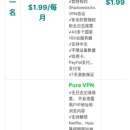
一
$1.99
√其特有的
$1.99/每
Shadowsocks
名
VPN协议
月
√安全的管辖权
和无日志政策
√43多个国家
160台服务器
√支持中文
√不限设备数量
√信用卡、
PayPal支付,、
支付宝
√7天退款保证
Pure VPN
√无日志记录政
策， 不会泄露
用户IP地址和
浏览内容
√支持解锁
Netflix、Hulu
等视频网站地