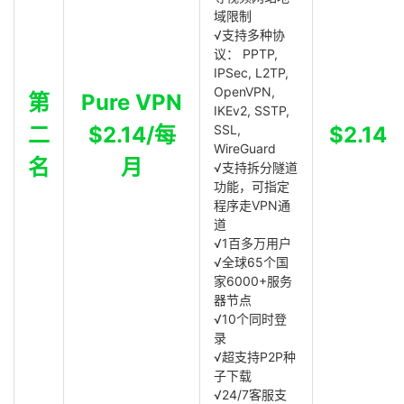
域限制
√支持多种协
议： PPTP,
IPSec, L2TP,
OpenVPN,
第
Pure VPN
IKEv2, SSTP,
二
$2.14/每
SSL,
$2.14
WireGuard
名
月
√支持拆分隧道
功能，可指定
程序走VPN通
道
√1百多万用户
√全球65个国
家6000+服务
器节点
√10个同时登
录
√超支持P2P种
子下载
√24/7客服支