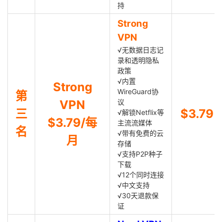
持
Strong
VPN
√无数据日志记
录和透明隐私
政策
√内置
Strong
WireGuard协
第
VPN
议
三
$3.79
√解锁Netflix等
$3.79/每
主流流媒体
名
√带有免费的云
月
存储
√支持P2P种子
下载
√12个同时连接
√中文支持
√30天退款保
证