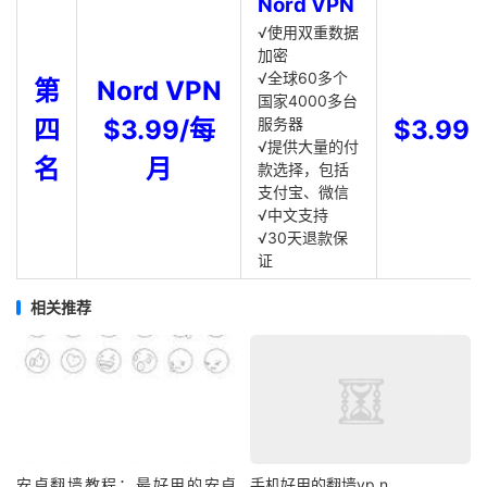
Nord VPN
√使用双重数据
加密
√全球60多个
第
Nord VPN
国家4000多台
四
$3.99/每
服务器
$3.99
√提供大量的付
名
月
款选择，包括
支付宝、微信
√中文支持
√30天退款保
证
相关推荐
安卓翻墙教程：最好用的安卓
手机好用的翻墙vp n