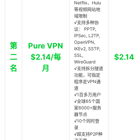
Netflix、Hulu
等视频网站地
域限制
√支持多种协
议： PPTP,
IPSec, L2TP,
OpenVPN,
第
Pure VPN
IKEv2, SSTP,
二
$2.14/每
SSL,
$2.14
WireGuard
名
月
√支持拆分隧道
功能，可指定
程序走VPN通
道
√1百多万用户
√全球65个国
家6000+服务
器节点
√10个同时登
录
√超支持P2P种