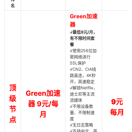
名
Green加速
器
√最低9元/月，
有不限时间套
餐
√使用256位加
密网络进行
SSL保护
√CN2、CIA线
路直连，4K秒
开，高速稳定
顶
√解锁Netflix、
Green加速
迪士尼等主流
级
流媒体
9元
器 9元/每
√不限设备数
节
每月
量、不限制速
月
点
度
√无日志策略
√支持中文、英