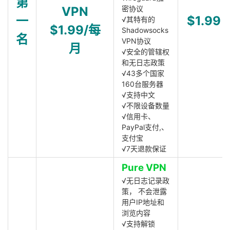
第
VPN
密协议
一
$1.99
√其特有的
$1.99/每
Shadowsocks
名
VPN协议
月
√安全的管辖权
和无日志政策
√43多个国家
160台服务器
√支持中文
√不限设备数量
√信用卡、
PayPal支付,、
支付宝
√7天退款保证
Pure VPN
√无日志记录政
策， 不会泄露
用户IP地址和
浏览内容
√支持解锁