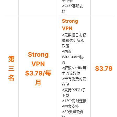
子下载
√24/7客服支
持
Strong
VPN
√无数据日志记
录和透明隐私
政策
√内置
Strong
WireGuard协
第
VPN
议
三
$3.79
√解锁Netflix等
$3.79/每
主流流媒体
名
√带有免费的云
月
存储
√支持P2P种子
下载
√12个同时连接
√中文支持
√30天退款保