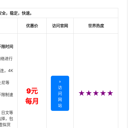
安全，稳定，快速。
优惠价
访问官网
世界热度
不限时间
网络进行
直连，4K
»
迪士尼等
访
9元
★★★★★
问
不限制速
网
每月
站
、日文等
选择，包
虚拟货