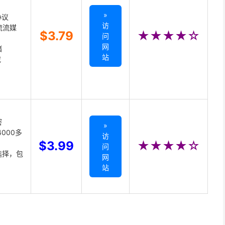
»
协议
访
主流流媒
$3.79
★★★★☆
问
网
储
站
载
密
»
000多
访
$3.99
★★★★☆
问
选择，包
网
站