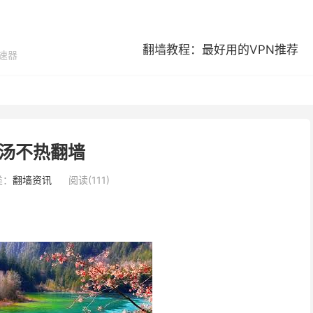
翻墙教程：最好用的VPN推荐
加速器
汤不热翻墙
类：
翻墙资讯
阅读(111)