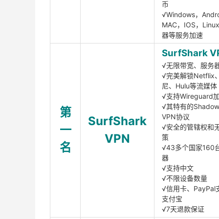
币
√Windows，Andr
MAC，IOS，Lin
器等服务加速
SurfShark V
√无限带宽、服务
√完美解锁Netfli
尼、Hulu等流媒体
√支持Wireguar
√其特有的Shadows
第
VPN协议
SurfShark
一
√安全的管辖权和
VPN
策
名
√43多个国家160
器
√支持中文
√不限设备数量
√信用卡、PayPal
支付宝
√7天退款保证