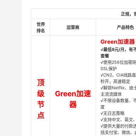
正规，
世界
运营商
产品特色
排名
Green加速器
√最低9元/月，有
套餐
√使用256位加密
SSL保护
√CN2、CIA线路
顶
秒开，高速稳定
√解锁Netflix、
级
Green加速
主流流媒体
√不限设备数量、
节
器
度
√无日志策略
点
√支持中文、英文
√提供大量的付款
括支付宝、微信、