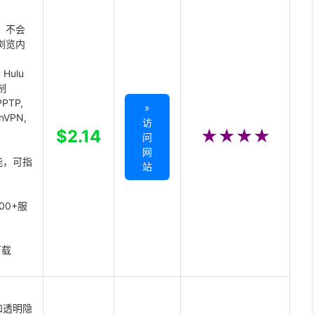
 不会
浏览内
Hulu
制
PTP,
»
enVPN,
访
,
$2.14
★★★★
问
网
能，可指
站
00+服
下载
和透明隐