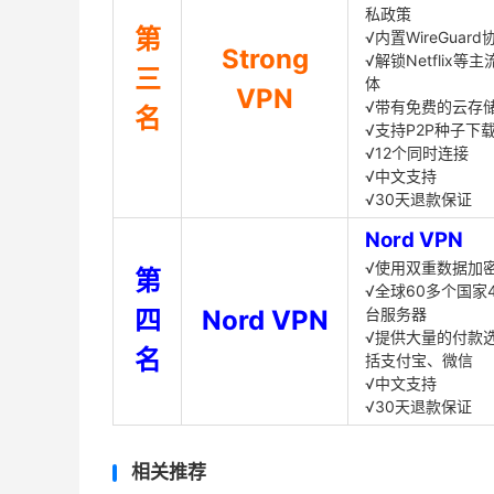
私政策
第
√内置WireGuard
Strong
√解锁Netflix等
三
体
VPN
√带有免费的云存
名
√支持P2P种子下
√12个同时连接
√中文支持
√30天退款保证
Nord VPN
√使用双重数据加
第
√全球60多个国家4
四
Nord VPN
台服务器
√提供大量的付款
名
括支付宝、微信
√中文支持
√30天退款保证
相关推荐