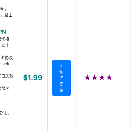
oid，
ux，路由
PN
器切换
x、迪士
d加密协议
ocks
»
访
无日志政
$1.99
★★★★
问
网
台服务
站
支付,、