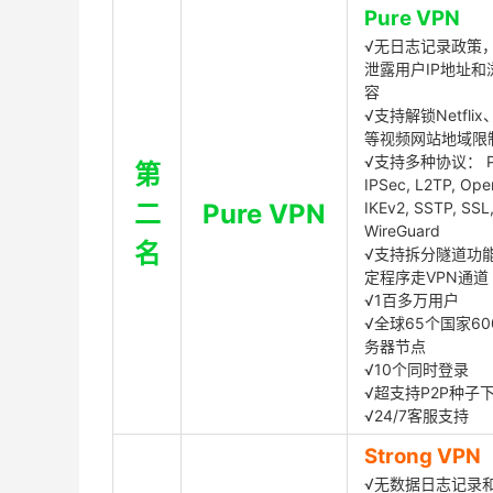
Pure VPN
√无日志记录政策，
泄露用户IP地址和
容
√支持解锁Netflix、
等视频网站地域限
√支持多种协议： P
第
IPSec, L2TP, Op
二
Pure VPN
IKEv2, SSTP, SSL
WireGuard
名
√支持拆分隧道功
定程序走VPN通道
√1百多万用户
√全球65个国家60
务器节点
√10个同时登录
√超支持P2P种子
√24/7客服支持
Strong VPN
√无数据日志记录