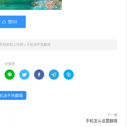
赞(
0
)

手机如何上外网
»
手机汤不热翻墙
分享到





机汤不热翻墙
下一篇
手机怎么设置翻墙