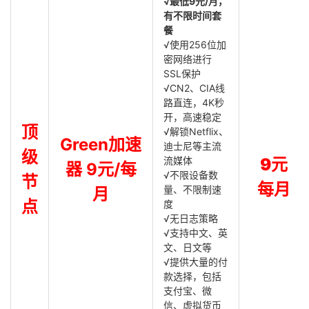
√最低9元/月，
有不限时间套
餐
√使用256位加
密网络进行
SSL保护
√CN2、CIA线
路直连，4K秒
开，高速稳定
顶
√解锁Netflix、
Green加速
迪士尼等主流
级
流媒体
9元
器 9元/每
√不限设备数
节
每月
量、不限制速
月
点
度
√无日志策略
√支持中文、英
文、日文等
√提供大量的付
款选择，包括
支付宝、微
信、虚拟货币