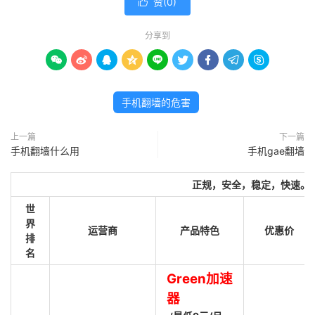
赞(
0
)

分享到









手机翻墙的危害
上一篇
下一篇
手机翻墙什么用
手机gae翻墙
正规，安全，稳定，快速。
世
界
运营商
产品特色
优惠价
排
名
Green加速
器