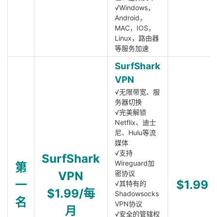
√Windows，
Android，
MAC，IOS，
Linux，路由器
等服务加速
SurfShark
VPN
√无限带宽、服
务器切换
√完美解锁
Netflix、迪士
尼、Hulu等流
媒体
√支持
SurfShark
Wireguard加
第
VPN
密协议
一
$1.99
√其特有的
$1.99/每
Shadowsocks
名
VPN协议
月
√安全的管辖权