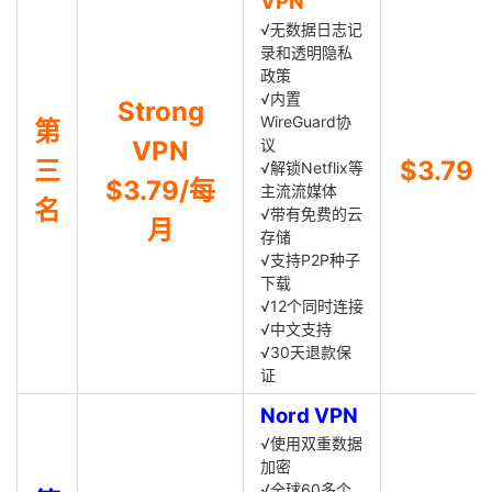
VPN
√无数据日志记
录和透明隐私
政策
√内置
Strong
WireGuard协
第
VPN
议
三
$3.79
√解锁Netflix等
$3.79/每
主流流媒体
名
√带有免费的云
月
存储
√支持P2P种子
下载
√12个同时连接
√中文支持
√30天退款保
证
Nord VPN
√使用双重数据
加密
√全球60多个