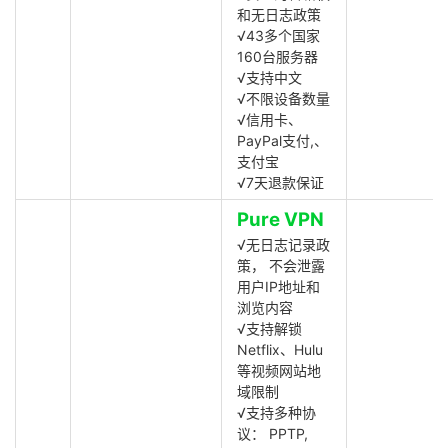
和无日志政策
√43多个国家
160台服务器
√支持中文
√不限设备数量
√信用卡、
PayPal支付,、
支付宝
√7天退款保证
Pure VPN
√无日志记录政
策， 不会泄露
用户IP地址和
浏览内容
√支持解锁
Netflix、Hulu
等视频网站地
域限制
√支持多种协
议： PPTP,