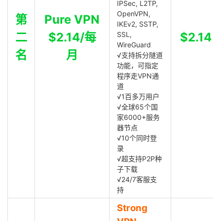
IPSec, L2TP,
OpenVPN,
第
Pure VPN
IKEv2, SSTP,
二
$2.14/每
SSL,
$2.14
WireGuard
名
月
√支持拆分隧道
功能，可指定
程序走VPN通
道
√1百多万用户
√全球65个国
家6000+服务
器节点
√10个同时登
录
√超支持P2P种
子下载
√24/7客服支
持
Strong