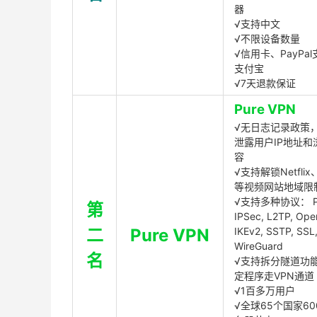
器
√支持中文
√不限设备数量
√信用卡、PayPal
支付宝
√7天退款保证
Pure VPN
√无日志记录政策，
泄露用户IP地址和
容
√支持解锁Netflix、
等视频网站地域限
√支持多种协议： P
第
IPSec, L2TP, Op
二
Pure VPN
IKEv2, SSTP, SSL
WireGuard
名
√支持拆分隧道功
定程序走VPN通道
√1百多万用户
√全球65个国家60