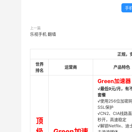
手
上一篇
乐视手机 翻墙
正规，
世界
运营商
产品特色
排名
Green加速器
√最低9元/月，有
套餐
√使用256位加密
SSL保护
√CN2、CIA线路
顶
秒开，高速稳定
√解锁Netflix、
级
Green加速
主流流媒体