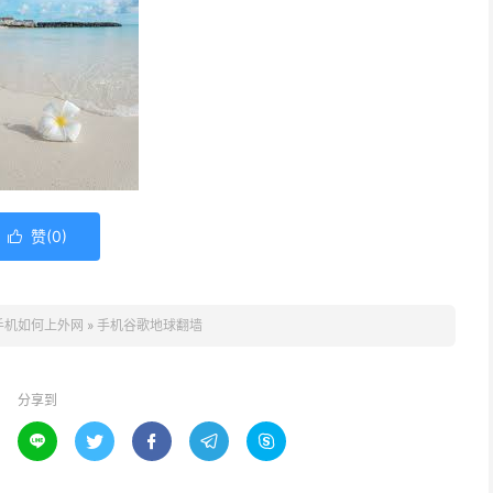
赞(
0
)

手机如何上外网
»
手机谷歌地球翻墙
分享到




