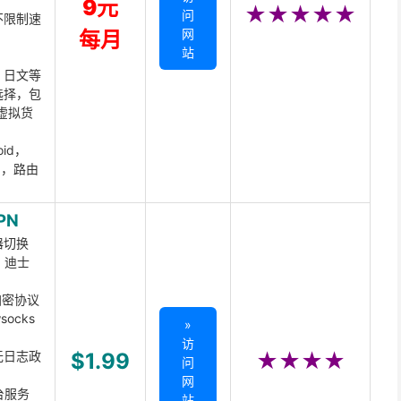
9元
★★★★★
问
不限制速
网
每月
站
、日文等
选择，包
虚拟货
oid，
ux，路由
PN
器切换
x、迪士
d加密协议
ocks
»
访
无日志政
$1.99
★★★★
问
网
台服务
站