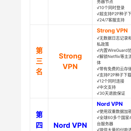
务器节点
√10个同时登录
√超支持P2P种子
√24/7客服支持
Strong VPN
√无数据日志记录
私政策
第
√内置WireGuard
Strong
√解锁Netflix等
三
体
VPN
√带有免费的云存
名
√支持P2P种子下
√12个同时连接
√中文支持
√30天退款保证
Nord VPN
√使用双重数据加
第
√全球60多个国家4
四
Nord VPN
台服务器
√提供大量的付款