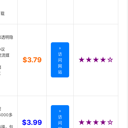
下载
和透明隐
»
协议
访
主流流媒
$3.79
★★★★☆
问
网
储
站
载
密
»
000多
访
$3.99
★★★★☆
问
选择，包