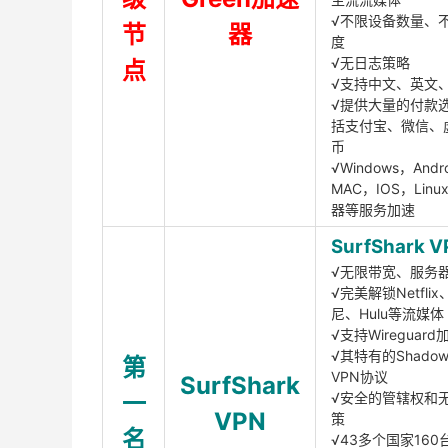
√不限设备数量、
节
器
度
√无日志策略
点
√支持中文、英文
√提供大量的付款
括支付宝、微信、
币
√Windows，Andr
MAC，IOS，Lin
器等服务加速
SurfShark V
√无限带宽、服务
√完美解锁Netfli
尼、Hulu等流媒体
√支持Wireguar
√其特有的Shadows
第
VPN协议
SurfShark
一
√安全的管辖权和
VPN
策
名
√43多个国家160