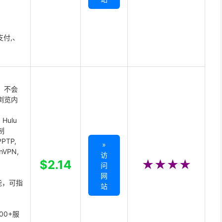
支付,、
 不会
浏览内
Hulu
制
PTP,
»
enVPN,
访
,
$2.14
★★★★
问
网
能，可指
站
00+服