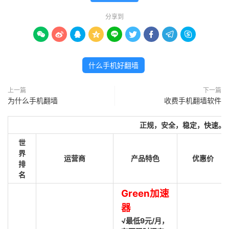
分享到









什么手机好翻墙
上一篇
下一篇
为什么手机翻墙
收费手机翻墙软件
正规，安全，稳定，快速。
世
界
运营商
产品特色
优惠价
排
名
Green加速
器
√最低9元/月，