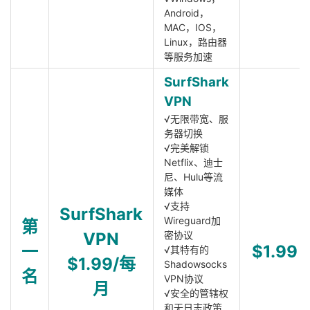
Android，
MAC，IOS，
Linux，路由器
等服务加速
SurfShark
VPN
√无限带宽、服
务器切换
√完美解锁
Netflix、迪士
尼、Hulu等流
媒体
√支持
SurfShark
Wireguard加
第
VPN
密协议
一
$1.99
√其特有的
$1.99/每
Shadowsocks
名
VPN协议
月
√安全的管辖权
和无日志政策