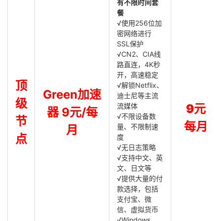
有不限时间套
餐
√使用256位加
密网络进行
SSL保护
√CN2、CIA线
路直连，4K秒
开，高速稳定
顶
√解锁Netflix、
Green加速
迪士尼等主流
级
流媒体
9元
器 9元/每
√不限设备数
节
每月
量、不限制速
月
点
度
√无日志策略
√支持中文、英
文、日文等
√提供大量的付
款选择，包括
支付宝、微
信、虚拟货币
√Windows，