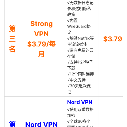
√无数据日志记
录和透明隐私
政策
√内置
Strong
WireGuard协
第
VPN
议
三
$3.79
√解锁Netflix等
$3.79/每
主流流媒体
名
√带有免费的云
月
存储
√支持P2P种子
下载
√12个同时连接
√中文支持
√30天退款保
证
Nord VPN
√使用双重数据
加密
√全球60多个
第
Nord VPN