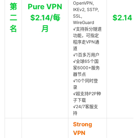
OpenVPN,
第
Pure VPN
IKEv2, SSTP,
二
$2.14/每
SSL,
$2.14
WireGuard
名
月
√支持拆分隧道
功能，可指定
程序走VPN通
道
√1百多万用户
√全球65个国
家6000+服务
器节点
√10个同时登
录
√超支持P2P种
子下载
√24/7客服支
持
Strong
VPN