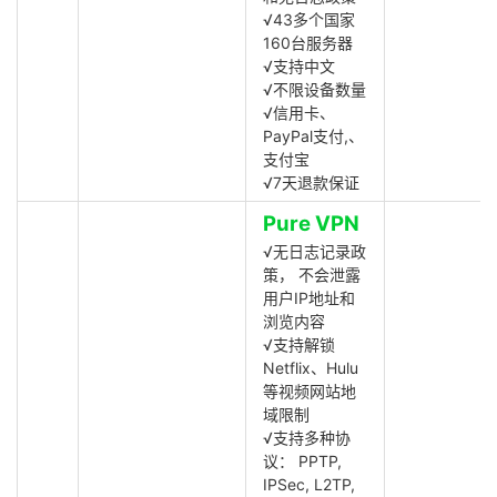
√43多个国家
160台服务器
√支持中文
√不限设备数量
√信用卡、
PayPal支付,、
支付宝
√7天退款保证
Pure VPN
√无日志记录政
策， 不会泄露
用户IP地址和
浏览内容
√支持解锁
Netflix、Hulu
等视频网站地
域限制
√支持多种协
议： PPTP,
IPSec, L2TP,