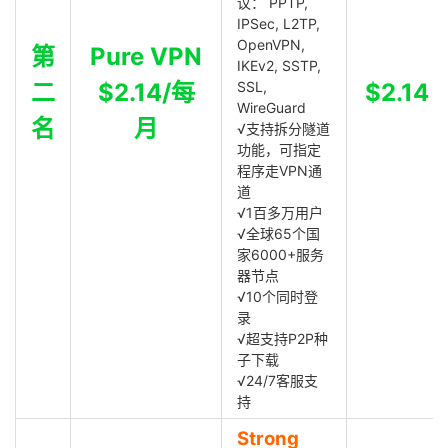
议： PPTP,
IPSec, L2TP,
OpenVPN,
第
Pure VPN
IKEv2, SSTP,
二
$2.14/每
SSL,
$2.14
WireGuard
名
月
√支持拆分隧道
功能，可指定
程序走VPN通
道
√1百多万用户
√全球65个国
家6000+服务
器节点
√10个同时登
录
√超支持P2P种
子下载
√24/7客服支
持
Strong