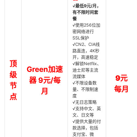
√最低9元/月，
有不限时间套
餐
√使用256位加
密网络进行
SSL保护
√CN2、CIA线
路直连，4K秒
开，高速稳定
顶
√解锁Netflix、
Green加速
迪士尼等主流
级
流媒体
9元
器 9元/每
√不限设备数
节
每月
量、不限制速
月
点
度
√无日志策略
√支持中文、英
文、日文等
√提供大量的付
款选择，包括
支付宝、微