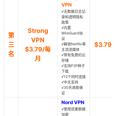
VPN
√无数据日志记
录和透明隐私
政策
√内置
Strong
WireGuard协
第
VPN
议
三
$3.79
√解锁Netflix等
$3.79/每
主流流媒体
名
√带有免费的云
月
存储
√支持P2P种子
下载
√12个同时连接
√中文支持
√30天退款保
证
Nord VPN
√使用双重数据
加密