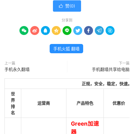
赞(
0
)

分享到









手机火狐 翻墙
上一篇
下一篇
手机永久翻墙
手机翻墙共享给电脑
正规，安全，稳定，快速。
世
界
运营商
产品特色
优惠价
排
名
Green加速
器