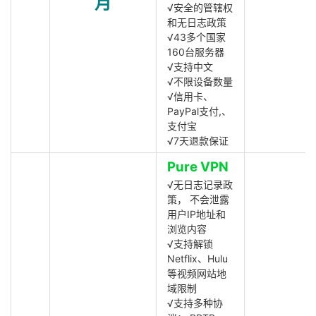
月
√安全的管辖权
和无日志政策
√43多个国家
160台服务器
√支持中文
√不限设备数量
√信用卡、
PayPal支付,、
支付宝
√7天退款保证
Pure VPN
√无日志记录政
策， 不会泄露
用户IP地址和
浏览内容
√支持解锁
Netflix、Hulu
等视频网站地
域限制
√支持多种协