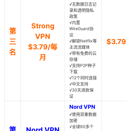
√无数据日志记
录和透明隐私
政策
√内置
Strong
WireGuard协
第
VPN
议
三
$3.79
√解锁Netflix等
$3.79/每
主流流媒体
名
√带有免费的云
月
存储
√支持P2P种子
下载
√12个同时连接
√中文支持
√30天退款保
证
Nord VPN
√使用双重数据
加密
√全球60多个
第
Nord VPN