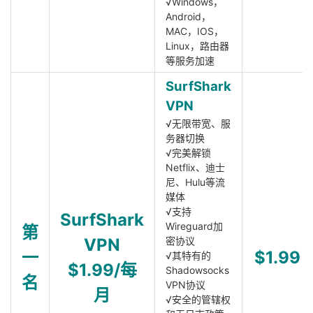
√Windows，
Android，
MAC，IOS，
Linux，路由器
等服务加速
SurfShark
VPN
√无限带宽、服
务器切换
√完美解锁
Netflix、迪士
尼、Hulu等流
媒体
√支持
SurfShark
Wireguard加
第
VPN
密协议
一
$1.99
√其特有的
$1.99/每
Shadowsocks
名
VPN协议
月
√安全的管辖权