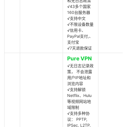
和无日志政策
√43多个国家
160台服务器
√支持中文
√不限设备数量
√信用卡、
PayPal支付,、
支付宝
√7天退款保证
Pure VPN
√无日志记录政
策， 不会泄露
用户IP地址和
浏览内容
√支持解锁
Netflix、Hulu
等视频网站地
域限制
√支持多种协
议： PPTP,
IPSec, L2TP,