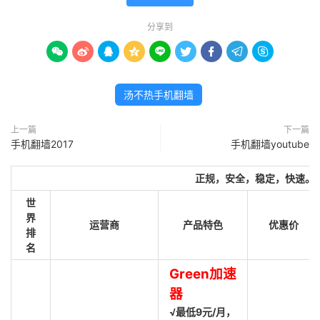
分享到









汤不热手机翻墙
上一篇
下一篇
手机翻墙2017
手机翻墙youtube
正规，安全，稳定，快速。
世
界
运营商
产品特色
优惠价
排
名
Green加速
器
√最低9元/月，