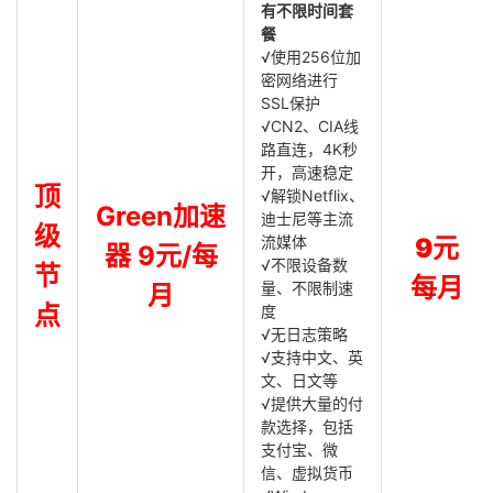
有不限时间套
餐
√使用256位加
密网络进行
SSL保护
√CN2、CIA线
路直连，4K秒
开，高速稳定
顶
√解锁Netflix、
Green加速
迪士尼等主流
级
流媒体
9元
器 9元/每
√不限设备数
节
每月
量、不限制速
月
点
度
√无日志策略
√支持中文、英
文、日文等
√提供大量的付
款选择，包括
支付宝、微
信、虚拟货币