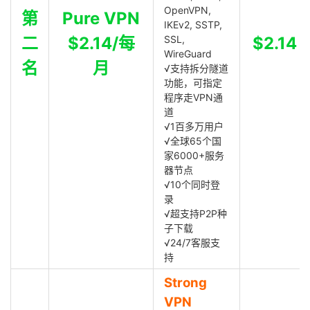
OpenVPN,
第
Pure VPN
IKEv2, SSTP,
二
$2.14/每
SSL,
$2.14
WireGuard
名
月
√支持拆分隧道
功能，可指定
程序走VPN通
道
√1百多万用户
√全球65个国
家6000+服务
器节点
√10个同时登
录
√超支持P2P种
子下载
√24/7客服支
持
Strong
VPN