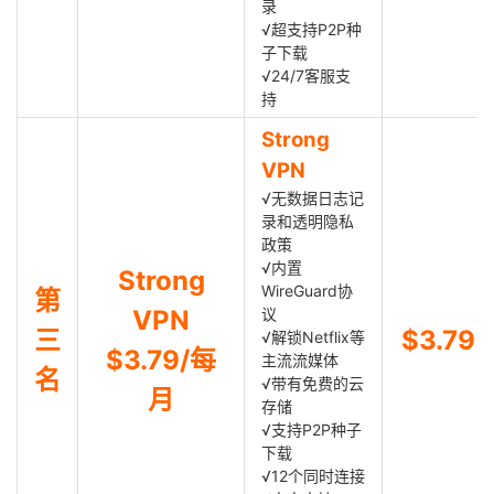
录
√超支持P2P种
子下载
√24/7客服支
持
Strong
VPN
√无数据日志记
录和透明隐私
政策
√内置
Strong
WireGuard协
第
VPN
议
三
$3.79
√解锁Netflix等
$3.79/每
主流流媒体
名
√带有免费的云
月
存储
√支持P2P种子
下载
√12个同时连接