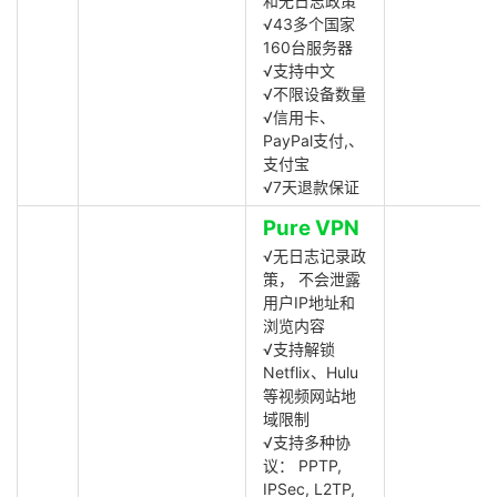
和无日志政策
√43多个国家
160台服务器
√支持中文
√不限设备数量
√信用卡、
PayPal支付,、
支付宝
√7天退款保证
Pure VPN
√无日志记录政
策， 不会泄露
用户IP地址和
浏览内容
√支持解锁
Netflix、Hulu
等视频网站地
域限制
√支持多种协
议： PPTP,
IPSec, L2TP,