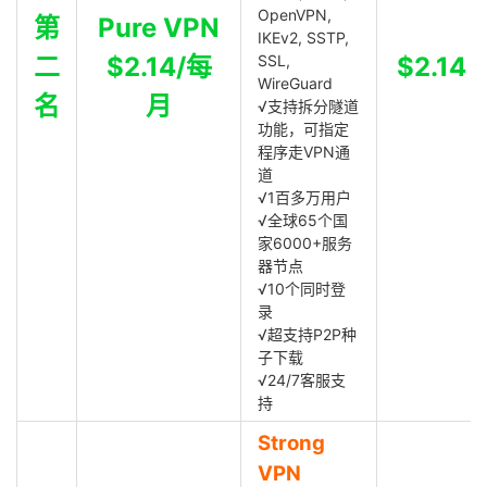
OpenVPN,
第
Pure VPN
IKEv2, SSTP,
二
$2.14/每
SSL,
$2.14
WireGuard
名
月
√支持拆分隧道
功能，可指定
程序走VPN通
道
√1百多万用户
√全球65个国
家6000+服务
器节点
√10个同时登
录
√超支持P2P种
子下载
√24/7客服支
持
Strong
VPN