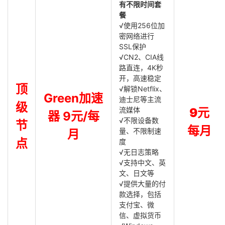
有不限时间套
餐
√使用256位加
密网络进行
SSL保护
√CN2、CIA线
路直连，4K秒
开，高速稳定
顶
√解锁Netflix、
Green加速
迪士尼等主流
级
流媒体
9元
器 9元/每
√不限设备数
节
每月
量、不限制速
月
点
度
√无日志策略
√支持中文、英
文、日文等
√提供大量的付
款选择，包括
支付宝、微
信、虚拟货币