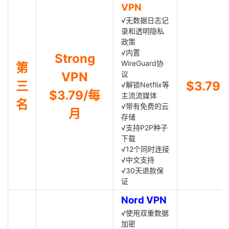
VPN
√无数据日志记
录和透明隐私
政策
√内置
Strong
WireGuard协
第
VPN
议
三
$3.79
√解锁Netflix等
$3.79/每
主流流媒体
名
√带有免费的云
月
存储
√支持P2P种子
下载
√12个同时连接
√中文支持
√30天退款保
证
Nord VPN
√使用双重数据
加密