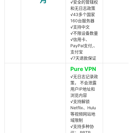
月
√安全的管辖权
和无日志政策
√43多个国家
160台服务器
√支持中文
√不限设备数量
√信用卡、
PayPal支付,、
支付宝
√7天退款保证
Pure VPN
√无日志记录政
策， 不会泄露
用户IP地址和
浏览内容
√支持解锁
Netflix、Hulu
等视频网站地
域限制
√支持多种协
议： PPTP,