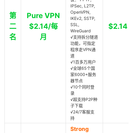
IPSec, L2TP,
OpenVPN,
第
Pure VPN
IKEv2, SSTP,
二
$2.14/每
SSL,
$2.14
WireGuard
名
月
√支持拆分隧道
功能，可指定
程序走VPN通
道
√1百多万用户
√全球65个国
家6000+服务
器节点
√10个同时登
录
√超支持P2P种
子下载
√24/7客服支
持
Strong