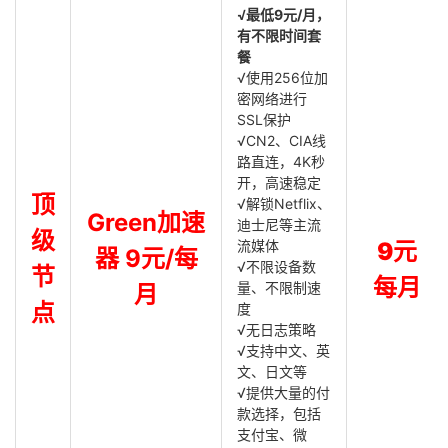
√最低9元/月，
有不限时间套
餐
√使用256位加
密网络进行
SSL保护
√CN2、CIA线
路直连，4K秒
开，高速稳定
顶
√解锁Netflix、
Green加速
迪士尼等主流
级
流媒体
9元
器 9元/每
√不限设备数
节
每月
量、不限制速
月
点
度
√无日志策略
√支持中文、英
文、日文等
√提供大量的付
款选择，包括
支付宝、微