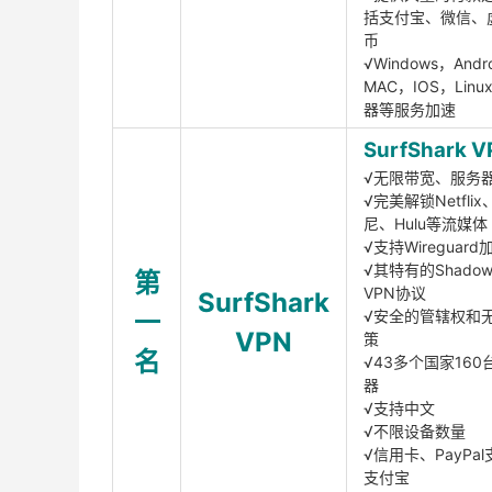
括支付宝、微信、
币
√Windows，Andr
MAC，IOS，Lin
器等服务加速
SurfShark V
√无限带宽、服务
√完美解锁Netfli
尼、Hulu等流媒体
√支持Wireguar
√其特有的Shadows
第
VPN协议
SurfShark
一
√安全的管辖权和
VPN
策
名
√43多个国家160
器
√支持中文
√不限设备数量
√信用卡、PayPal
支付宝