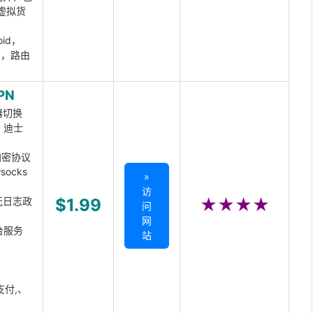
虚拟货
oid，
ux，路由
PN
器切换
x、迪士
d加密协议
ocks
»
访
无日志政
$1.99
★★★★
问
网
台服务
站
支付,、