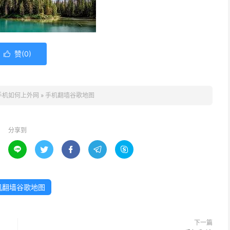
赞(
0
)

手机如何上外网
»
手机翻墙谷歌地图
分享到





机翻墙谷歌地图
下一篇