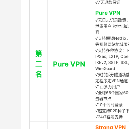
√7天退款保证
Pure VPN
√无日志记录政策，
泄露用户IP地址和
容
√支持解锁Netflix、
等视频网站地域限
√支持多种协议： P
第
IPSec, L2TP, Op
二
Pure VPN
IKEv2, SSTP, SSL
WireGuard
名
√支持拆分隧道功
定程序走VPN通道
√1百多万用户
√全球65个国家60
务器节点
√10个同时登录
√超支持P2P种子
√24/7客服支持
Strong VPN