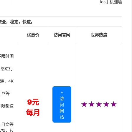
ios手机翻墙
安全，稳定，快速。
优惠价
访问官网
世界热度
不限时间
网络进行
直连，4K
»
迪士尼等
访
9元
★★★★★
问
不限制速
网
每月
站
、日文等
选择，包