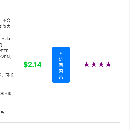
 不会
浏览内
Hulu
制
PTP,
»
enVPN,
访
,
$2.14
★★★★
问
网
能，可指
站
00+服
下载