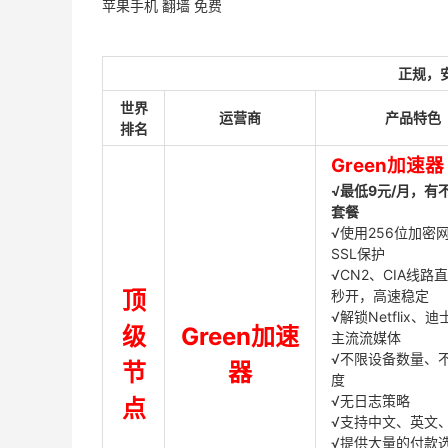
苹果手机 翻墙 免费
正规，
世界
运营商
产品特色
排名
Green加速器
√最低9元/月，有
套餐
√使用256位加密
SSL保护
√CN2、CIA线路
顶
秒开，高速稳定
√解锁Netflix、
级
Green加速
主流流媒体
√不限设备数量、
节
器
度
√无日志策略
点
√支持中文、英文
√提供大量的付款