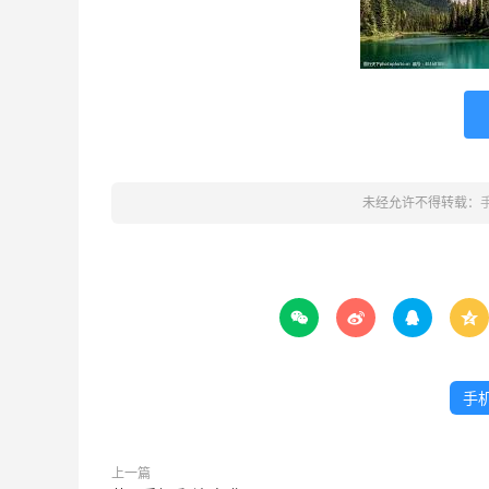
未经允许不得转载：




手
上一篇