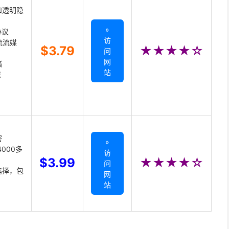
和透明隐
»
协议
访
主流流媒
$3.79
★★★★☆
问
网
储
站
载
密
»
000多
访
$3.99
★★★★☆
问
选择，包
网
站