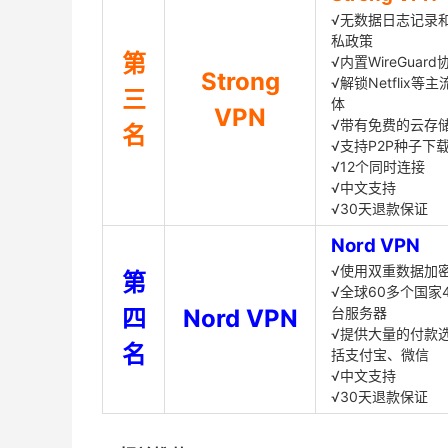
√无数据日志记录
私政策
第
√内置WireGuard
Strong
√解锁Netflix等
三
体
VPN
√带有免费的云存
名
√支持P2P种子下
√12个同时连接
√中文支持
√30天退款保证
Nord VPN
√使用双重数据加
第
√全球60多个国家4
四
Nord VPN
台服务器
√提供大量的付款
名
括支付宝、微信
√中文支持
√30天退款保证