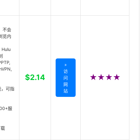
 不会
浏览内
Hulu
制
PTP,
»
enVPN,
访
,
$2.14
★★★★
问
网
能，可指
站
00+服
下载