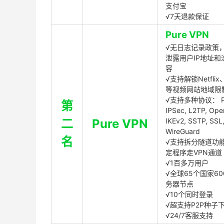
支付宝
√7天退款保证
Pure VPN
√无日志记录政策，
泄露用户IP地址和
容
√支持解锁Netflix、
等视频网站地域限
√支持多种协议： P
第
IPSec, L2TP, Op
二
Pure VPN
IKEv2, SSTP, SSL
WireGuard
名
√支持拆分隧道功
定程序走VPN通道
√1百多万用户
√全球65个国家60
务器节点
√10个同时登录
√超支持P2P种子
√24/7客服支持