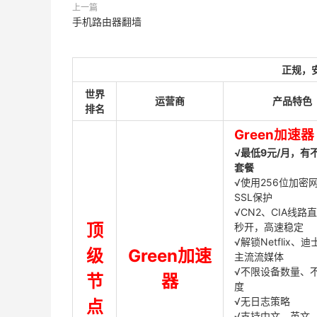
上一篇
手机路由器翻墙
正规，
世界
运营商
产品特色
排名
Green加速器
√最低9元/月，有
套餐
√使用256位加密
SSL保护
√CN2、CIA线路
顶
秒开，高速稳定
√解锁Netflix、
级
Green加速
主流流媒体
√不限设备数量、
节
器
度
√无日志策略
点
√支持中文、英文