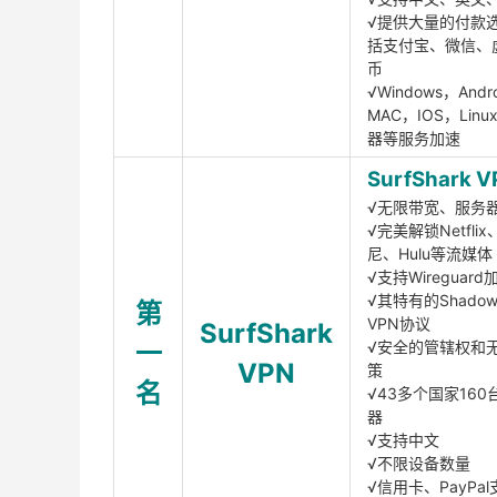
√提供大量的付款
括支付宝、微信、
币
√Windows，Andr
MAC，IOS，Lin
器等服务加速
SurfShark V
√无限带宽、服务
√完美解锁Netfli
尼、Hulu等流媒体
√支持Wireguar
√其特有的Shadows
第
VPN协议
SurfShark
一
√安全的管辖权和
VPN
策
名
√43多个国家160
器
√支持中文
√不限设备数量
√信用卡、PayPal