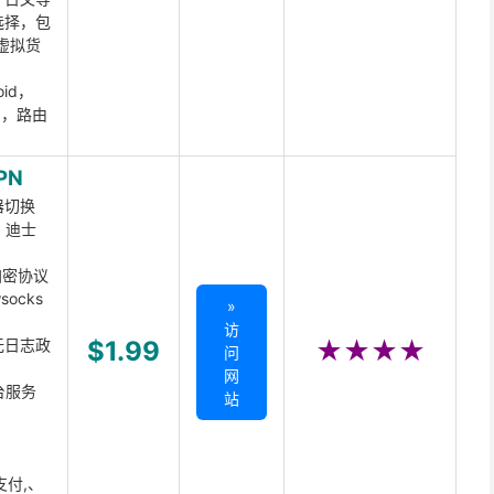
选择，包
虚拟货
oid，
ux，路由
PN
器切换
x、迪士
d加密协议
ocks
»
访
无日志政
$1.99
★★★★
问
网
台服务
站
支付,、