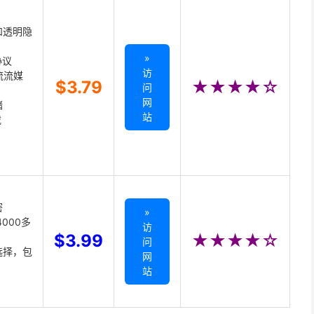
和透明隐
»
协议
访
主流流媒
$3.79
★★★★☆
问
网
储
站
载
密
»
000多
访
$3.99
★★★★☆
问
选择，包
网
站