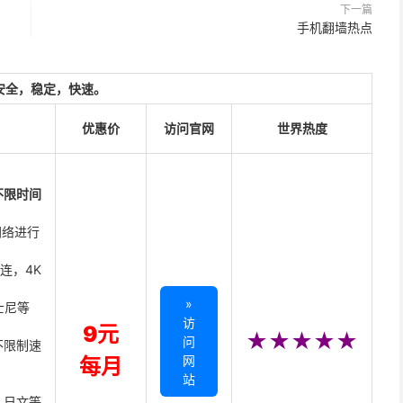
下一篇
手机翻墙热点
安全，稳定，快速。
优惠价
访问官网
世界热度
不限时间
网络进行
直连，4K
»
迪士尼等
访
9元
★★★★★
问
不限制速
网
每月
站
、日文等