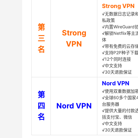
Strong VPN
√无数据日志记录
私政策
第
√内置WireGuard
Strong
√解锁Netflix等
三
体
VPN
√带有免费的云存
名
√支持P2P种子下
√12个同时连接
√中文支持
√30天退款保证
Nord VPN
√使用双重数据加
第
√全球60多个国家4
四
Nord VPN
台服务器
√提供大量的付款
名
括支付宝、微信
√中文支持
√30天退款保证