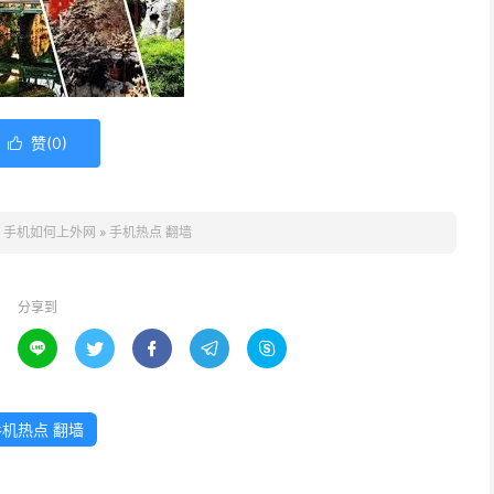
赞(
0
)

：
手机如何上外网
»
手机热点 翻墙
分享到





手机热点 翻墙