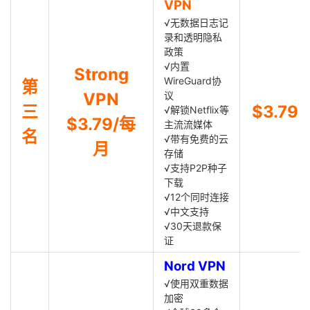
VPN
√无数据日志记
录和透明隐私
政策
√内置
Strong
WireGuard协
第
VPN
议
三
$3.79
√解锁Netflix等
$3.79/每
主流流媒体
名
√带有免费的云
月
存储
√支持P2P种子
下载
√12个同时连接
√中文支持
√30天退款保
证
Nord VPN
√使用双重数据
加密