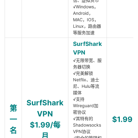
信、虚拟货币
√Windows，
Android，
MAC，IOS，
Linux，路由器
等服务加速
SurfShark
VPN
√无限带宽、服
务器切换
√完美解锁
Netflix、迪士
尼、Hulu等流
媒体
√支持
SurfShark
Wireguard加
第
VPN
密协议
一
$1.99
√其特有的
$1.99/每
Shadowsocks
名
VPN协议
月
√安全的管辖权