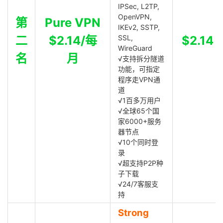
IPSec, L2TP,
OpenVPN,
第
Pure VPN
IKEv2, SSTP,
二
$2.14/每
SSL,
$2.14
WireGuard
名
月
√支持拆分隧道
功能，可指定
程序走VPN通
道
√1百多万用户
√全球65个国
家6000+服务
器节点
√10个同时登
录
√超支持P2P种
子下载
√24/7客服支
持
Strong