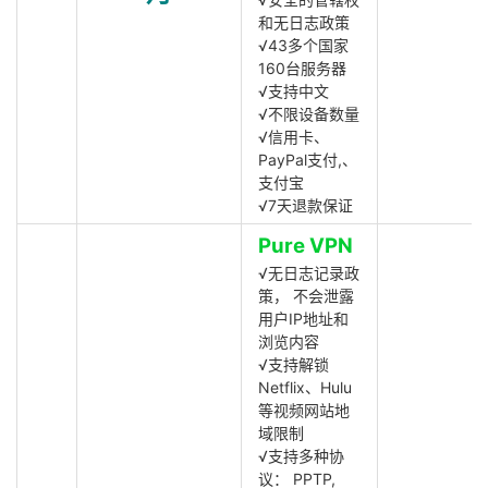
和无日志政策
√43多个国家
160台服务器
√支持中文
√不限设备数量
√信用卡、
PayPal支付,、
支付宝
√7天退款保证
Pure VPN
√无日志记录政
策， 不会泄露
用户IP地址和
浏览内容
√支持解锁
Netflix、Hulu
等视频网站地
域限制
√支持多种协
议： PPTP,