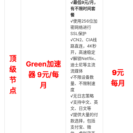
√最低9元/月，
有不限时间套
餐
√使用256位加
密网络进行
SSL保护
√CN2、CIA线
路直连，4K秒
开，高速稳定
顶
√解锁Netflix、
Green加速
迪士尼等主流
级
流媒体
9元
器 9元/每
√不限设备数
节
每月
量、不限制速
月
点
度
√无日志策略
√支持中文、英
文、日文等
√提供大量的付
款选择，包括
支付宝、微