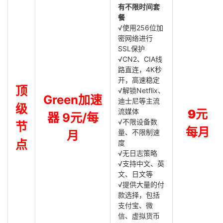
有不限时间套
餐
√使用256位加
密网络进行
SSL保护
√CN2、CIA线
路直连，4K秒
开，高速稳定
顶
√解锁Netflix、
Green加速
迪士尼等主流
级
流媒体
9元
器 9元/每
√不限设备数
节
每月
量、不限制速
月
点
度
√无日志策略
√支持中文、英
文、日文等
√提供大量的付
款选择，包括
支付宝、微
信、虚拟货币