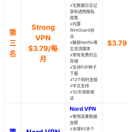
√无数据日志记
录和透明隐私
政策
√内置
Strong
WireGuard协
第
VPN
议
三
$3.79
√解锁Netflix等
$3.79/每
主流流媒体
名
√带有免费的云
月
存储
√支持P2P种子
下载
√12个同时连接
√中文支持
√30天退款保
证
Nord VPN
√使用双重数据
加密
√全球60多个