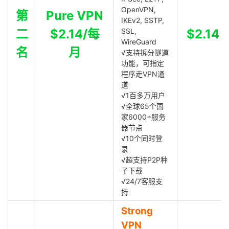
OpenVPN,
第
Pure VPN
IKEv2, SSTP,
二
$2.14/每
SSL,
$2.14
WireGuard
名
月
√支持拆分隧道
功能，可指定
程序走VPN通
道
√1百多万用户
√全球65个国
家6000+服务
器节点
√10个同时登
录
√超支持P2P种
子下载
√24/7客服支
持
Strong
VPN