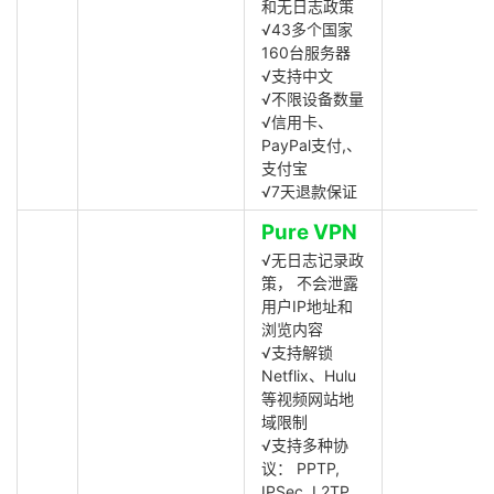
和无日志政策
√43多个国家
160台服务器
√支持中文
√不限设备数量
√信用卡、
PayPal支付,、
支付宝
√7天退款保证
Pure VPN
√无日志记录政
策， 不会泄露
用户IP地址和
浏览内容
√支持解锁
Netflix、Hulu
等视频网站地
域限制
√支持多种协
议： PPTP,
IPSec, L2TP,