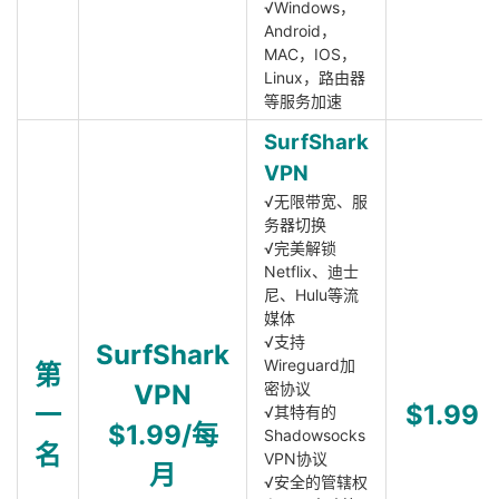
√Windows，
Android，
MAC，IOS，
Linux，路由器
等服务加速
SurfShark
VPN
√无限带宽、服
务器切换
√完美解锁
Netflix、迪士
尼、Hulu等流
媒体
√支持
SurfShark
Wireguard加
第
VPN
密协议
一
$1.99
√其特有的
$1.99/每
Shadowsocks
名
VPN协议
月
√安全的管辖权