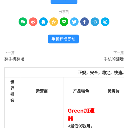
分享到









手机翻墙网址
上一篇
下一篇
翻手机翻墙
手机的翻墙
正规，安全，稳定，快速。
世
界
运营商
产品特色
优惠价
排
名
Green加速
器
√最低9元/月，