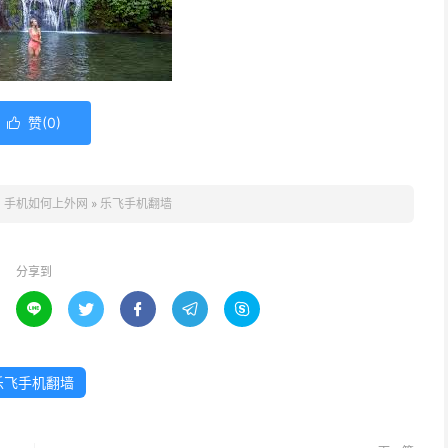
赞(
0
)

：
手机如何上外网
»
乐飞手机翻墙
分享到





乐飞手机翻墙