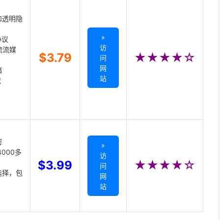
和透明隐
»
协议
访
主流流媒
$3.79
★★★★☆
问
网
储
站
载
密
»
000多
访
$3.99
★★★★☆
问
选择，包
网
站