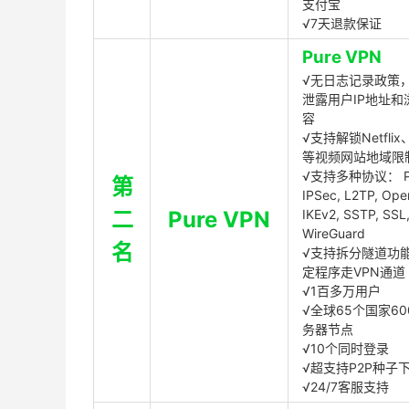
支付宝
√7天退款保证
Pure VPN
√无日志记录政策，
泄露用户IP地址和
容
√支持解锁Netflix、
等视频网站地域限
√支持多种协议： P
第
IPSec, L2TP, Op
二
Pure VPN
IKEv2, SSTP, SSL
WireGuard
名
√支持拆分隧道功
定程序走VPN通道
√1百多万用户
√全球65个国家60
务器节点
√10个同时登录
√超支持P2P种子
√24/7客服支持