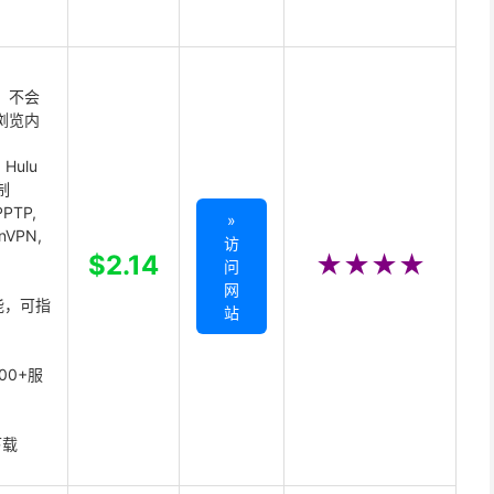
 不会
浏览内
Hulu
制
PTP,
»
enVPN,
访
,
$2.14
★★★★
问
网
能，可指
站
00+服
下载