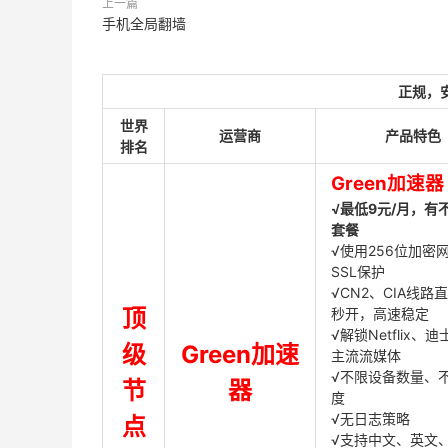
上一篇
手机全局翻墙
正规，
世界
运营商
产品特色
排名
Green加速器
√最低9元/月，有
套餐
√使用256位加密
SSL保护
√CN2、CIA线路
顶
秒开，高速稳定
√解锁Netflix、
级
Green加速
主流流媒体
√不限设备数量、
节
器
度
√无日志策略
点
√支持中文、英文