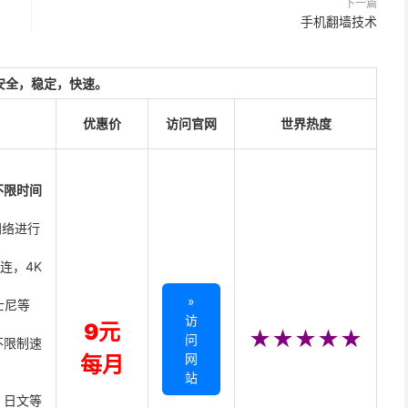
下一篇
手机翻墙技术
安全，稳定，快速。
优惠价
访问官网
世界热度
不限时间
网络进行
直连，4K
»
迪士尼等
访
9元
★★★★★
问
不限制速
网
每月
站
、日文等