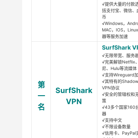
√提供大量的付款
括支付宝、微信、
币
√Windows，Andr
MAC，IOS，Lin
器等服务加速
SurfShark V
√无限带宽、服务
√完美解锁Netfli
尼、Hulu等流媒体
√支持Wireguar
√其特有的Shadows
第
VPN协议
SurfShark
一
√安全的管辖权和
VPN
策
名
√43多个国家160
器
√支持中文
√不限设备数量
√信用卡、PayPal