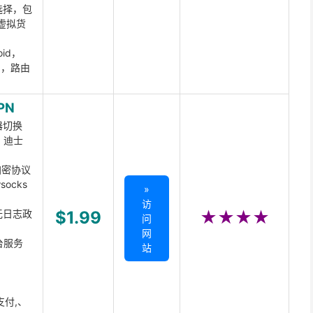
选择，包
虚拟货
oid，
ux，路由
PN
器切换
x、迪士
d加密协议
ocks
»
访
无日志政
$1.99
★★★★
问
网
台服务
站
支付,、