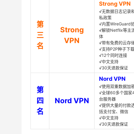
Strong VPN
√无数据日志记录
私政策
第
√内置WireGuard
Strong
√解锁Netflix等
三
体
VPN
√带有免费的云存
名
√支持P2P种子下
√12个同时连接
√中文支持
√30天退款保证
Nord VPN
√使用双重数据加
第
√全球60多个国家4
四
Nord VPN
台服务器
√提供大量的付款
名
括支付宝、微信
√中文支持
√30天退款保证