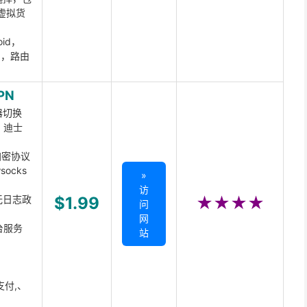
虚拟货
oid，
ux，路由
PN
器切换
x、迪士
d加密协议
ocks
»
访
无日志政
$1.99
★★★★
问
网
台服务
站
支付,、