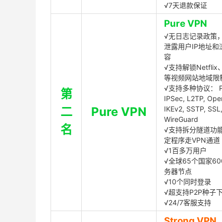
√7天退款保证
Pure VPN
√无日志记录政策，
泄露用户IP地址和
容
√支持解锁Netflix、
等视频网站地域限
√支持多种协议： P
第
IPSec, L2TP, Op
二
Pure VPN
IKEv2, SSTP, SSL
WireGuard
名
√支持拆分隧道功
定程序走VPN通道
√1百多万用户
√全球65个国家60
务器节点
√10个同时登录
√超支持P2P种子
√24/7客服支持
Strong VPN