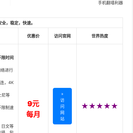
手机翻墙利器
安全，稳定，快速。
优惠价
访问官网
世界热度
不限时间
网络进行
直连，4K
»
迪士尼等
访
9元
★★★★★
问
不限制速
网
每月
站
、日文等
选择，包