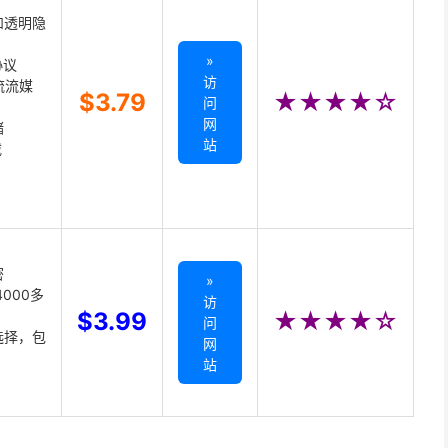
和透明隐
»
协议
访
主流流媒
$3.79
★★★★☆
问
网
储
站
载
密
»
000多
访
$3.99
★★★★☆
问
选择，包
网
站