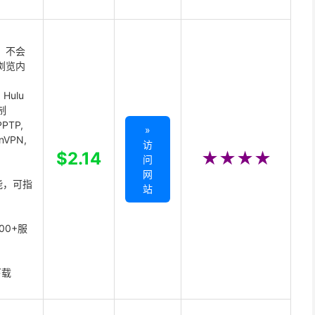
 不会
浏览内
Hulu
制
PTP,
»
enVPN,
访
,
$2.14
★★★★
问
网
能，可指
站
00+服
下载