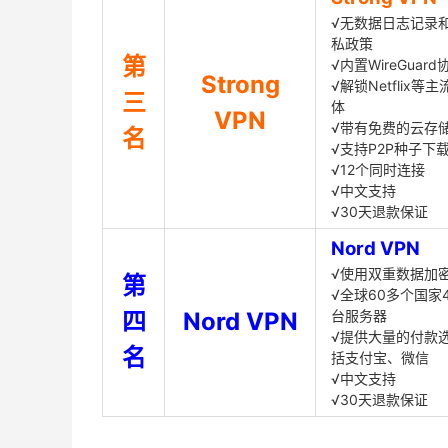
√无数据日志记录
私政策
第
√内置WireGuard
Strong
√解锁Netflix等
三
体
VPN
√带有免费的云存
名
√支持P2P种子下
√12个同时连接
√中文支持
√30天退款保证
Nord VPN
√使用双重数据加
第
√全球60多个国家4
四
Nord VPN
台服务器
√提供大量的付款
名
括支付宝、微信
√中文支持
√30天退款保证