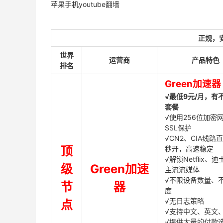
苹果手机youtube翻墙
正规，
世界
运营商
产品特色
排名
Green加速器
√最低9元/月，有
套餐
√使用256位加密
SSL保护
√CN2、CIA线路
顶
秒开，高速稳定
√解锁Netflix、
级
Green加速
主流流媒体
√不限设备数量、
节
器
度
√无日志策略
点
√支持中文、英文
√提供大量的付款