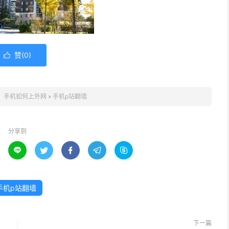
赞(
0
)

：
手机如何上外网
»
手机p站翻墙
分享到





手机p站翻墙
下一篇