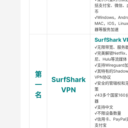
括支付宝、微信、
币
√Windows，Andr
MAC，IOS，Lin
器等服务加速
SurfShark V
√无限带宽、服务
√完美解锁Netfli
尼、Hulu等流媒体
√支持Wireguar
√其特有的Shadows
第
VPN协议
SurfShark
一
√安全的管辖权和
VPN
策
名
√43多个国家160
器
√支持中文
√不限设备数量
√信用卡、PayPal
支付宝